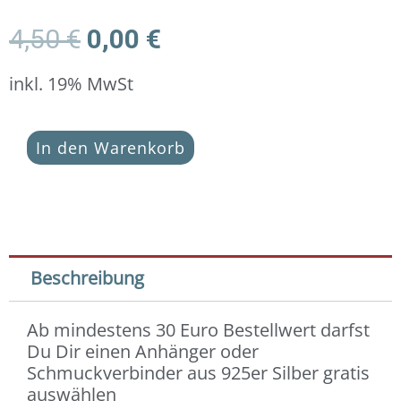
Ursprünglicher
Aktueller
4,50
€
0,00
€
Preis
Preis
war:
ist:
inkl. 19% MwSt
4,50 €
0,00 €.
Dankeschön-
In den Warenkorb
Geschenk
(ab
30
Euro
Bestellwert)
-
Beschreibung
Anhänger
Stern
Ab mindestens 30 Euro Bestellwert darfst
(9
Du Dir einen Anhänger oder
mm)
Schmuckverbinder aus 925er Silber gratis
925
auswählen
Silber