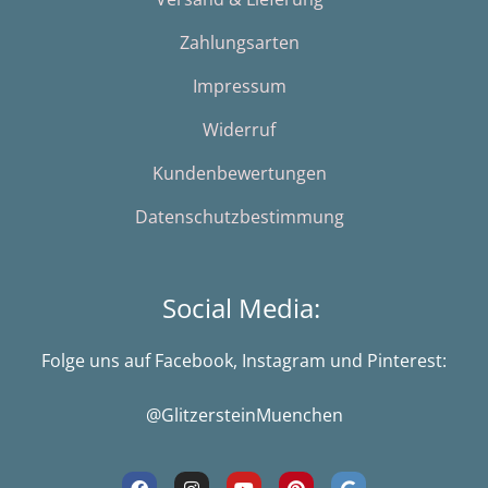
Zahlungsarten
Impressum
Widerruf
Kundenbewertungen
Datenschutzbestimmung
Social Media:
Folge uns auf Facebook, Instagram und Pinterest:
@GlitzersteinMuenchen
F
I
Y
P
G