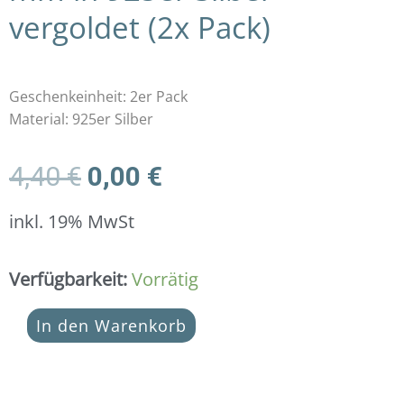
vergoldet (2x Pack)
Geschenkeinheit: 2er Pack
Material: 925er Silber
Ursprünglicher
Aktueller
4,40
€
0,00
€
Preis
Preis
war:
ist:
inkl. 19% MwSt
4,40 €
0,00 €.
Dankeschön-
Verfügbarkeit:
Vorrätig
Geschenk
(ab
In den Warenkorb
30
Euro
Bestellwert)