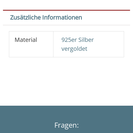
-
Quadrat
mit
Zusätzliche Informationen
Muster
6
x
Material
925er Silber
4
vergoldet
mm
in
925er
Silber
vergoldet
(2x
Pack)
Menge
Fragen: