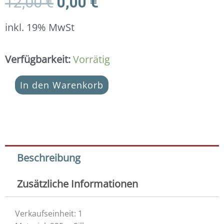
Ursprünglicher
Aktueller
12,00
€
0,00
€
Preis
Preis
war:
ist:
inkl. 19% MwSt
12,00 €
0,00 €.
Dankeschön-
Verfügbarkeit:
Vorrätig
Geschenk
(ab
In den Warenkorb
100
Euro
Bestellwert)
-
Diamant
925
Beschreibung
Silber
Menge
Zusätzliche Informationen
Verkaufseinheit: 1