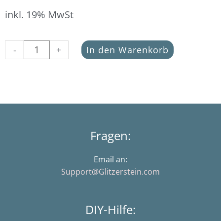
inkl. 19% MwSt
Buchstabe
-
+
In den Warenkorb
Z
weiss
(Aycrlperle
in
7
x
4
Fragen:
mm)
Menge
Email an:
Support@Glitzerstein.com
DIY-Hilfe: