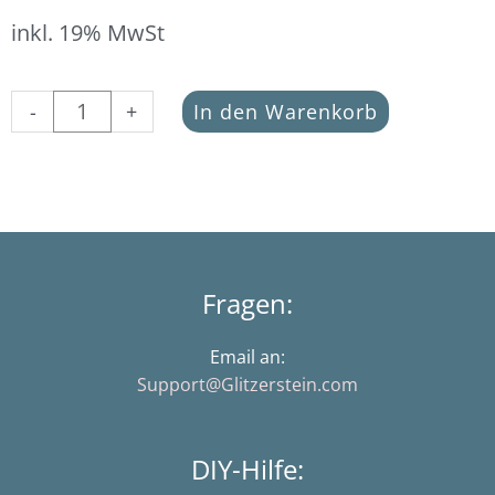
inkl. 19% MwSt
Buchstabe
-
+
In den Warenkorb
V
schwarz
(Aycrlperle
in
7
x
4
Fragen:
mm)
Menge
Email an:
Support@Glitzerstein.com
DIY-Hilfe: