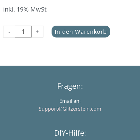
inkl. 19% MwSt
Buchstabe
-
+
In den Warenkorb
S
weiss
(Aycrlperle
in
7
x
4
Fragen:
mm)
Menge
Email an:
Support@Glitzerstein.com
DIY-Hilfe: