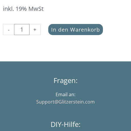
inkl. 19% MwSt
Buchstabe
-
+
In den Warenkorb
L
schwarz
(Aycrlperle
in
7
x
4
Fragen:
mm)
Menge
Email an:
Support@Glitzerstein.com
DIY-Hilfe: