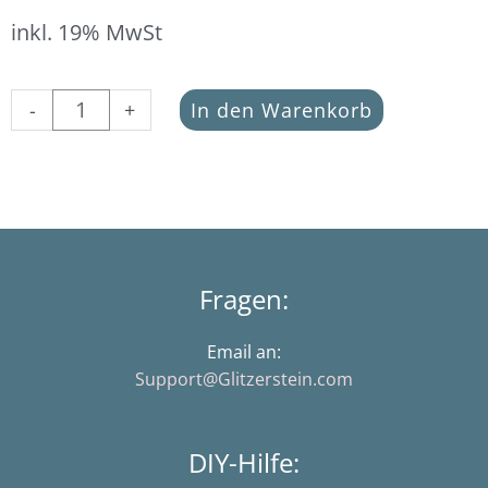
inkl. 19% MwSt
Buchstabe
-
+
In den Warenkorb
G
schwarz
(Aycrlperle
in
7
x
4
Fragen:
mm)
Menge
Email an:
Support@Glitzerstein.com
DIY-Hilfe: