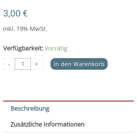
3,00
€
inkl. 19% MwSt
Blume
Verfügbarkeit:
Vorrätig
10
mm
-
+
In den Warenkorb
in
925er
Silber
vergoldet
(2x
Pack)
Beschreibung
Menge
Zusätzliche Informationen