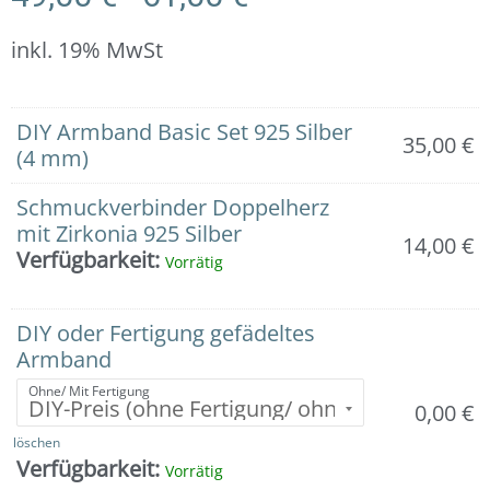
inkl. 19% MwSt
Armband:
DIY Armband Basic Set 925 Silber
Silberkugeln
35,00
€
(4 mm)
mit
Schmuckverbinder
Schmuckverbinder Doppelherz
Doppelherz
mit Zirkonia 925 Silber
14,00
€
in
Verfügbarkeit:
Vorrätig
925er
Silber
mit
DIY oder Fertigung gefädeltes
Zirkonia
Armband
Menge
Ohne/ Mit Fertigung
0,00
€
löschen
Verfügbarkeit:
Vorrätig