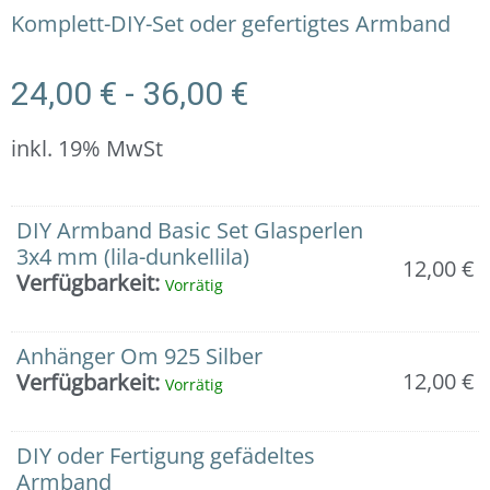
Komplett-DIY-Set oder gefertigtes Armband
24,00
€
-
36,00
€
inkl. 19% MwSt
Armband:
DIY Armband Basic Set Glasperlen
Facettierte
3x4 mm (lila-dunkellila)
12,00
€
Glasperlen
Verfügbarkeit:
Vorrätig
mit
Om-
Anhänger
Anhänger Om 925 Silber
Menge
12,00
€
Verfügbarkeit:
Vorrätig
DIY oder Fertigung gefädeltes
Armband