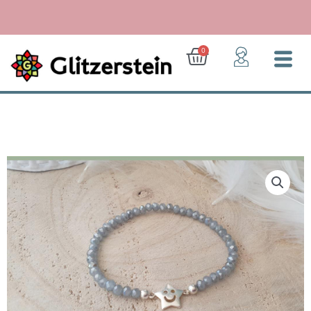
Zum
Inhalt
springen
0 Euro: Geschenk für Dich!
Ab 5
Warenkorb
0