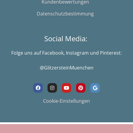
Kundenbewertungen
Datenschutzbestimmung
Social Media:
Folge uns auf Facebook, Instagram und Pinterest:
@GlitzersteinMuenchen
F
I
Y
P
G
a
n
o
i
o
c
s
u
n
o
e
t
t
t
g
Cookie-Einstellungen
b
a
u
e
l
o
g
b
r
e
o
r
e
e
k
a
s
m
t