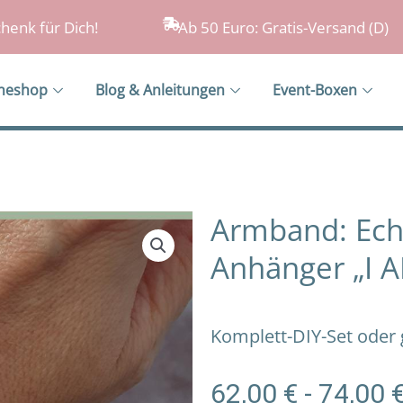
henk für Dich!
Ab 50 Euro: Gratis-Versand (D)
ineshop
Blog & Anleitungen
Event-Boxen
Armband: Echt
Anhänger „I 
Komplett-DIY-Set oder
62,00
€
-
74,00