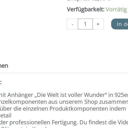
Verfügbarkeit:
Vorrätig
-
+
In 
nen
):
t Anhänger „Die Welt ist voller Wunder“ in 925er
Einzelkomponenten aus unserem Shop zusammeng
n über die einzelnen Produktkomponenten indem du
etail
 der professionellen Fertigung. Du findest die V