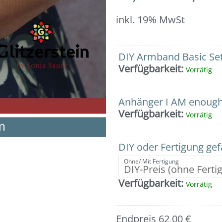
inkl. 19% MwSt
Armband:
DIY Armband Basic Set
Echtsilberkugeln
Verfügbarkeit:
Vorrätig
(in
6
mm)
Anhänger I AM enough 
mit
Verfügbarkeit:
Vorrätig
Anhänger
"I
AM
DIY oder Fertigung ge
enough"
Ohne/ Mit Fertigung
Menge
Verfügbarkeit:
Vorrätig
Endpreis
62,00
€