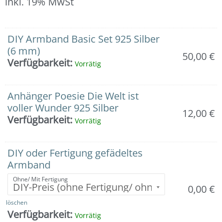
inkl. 19% MwSt
Armband:
DIY Armband Basic Set 925 Silber
Echtsilberkugeln
(6 mm)
50,00
€
(in
Verfügbarkeit:
Vorrätig
6
mm)
mit
Anhänger Poesie Die Welt ist
Anhänger
voller Wunder 925 Silber
12,00
€
"Die
Verfügbarkeit:
Vorrätig
Welt
ist
voller
DIY oder Fertigung gefädeltes
Wunder"
Armband
Menge
Ohne/ Mit Fertigung
0,00
€
löschen
Verfügbarkeit:
Vorrätig