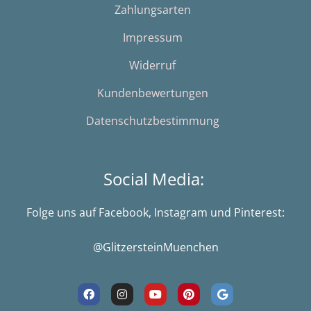
Zahlungsarten
Impressum
Widerruf
Kundenbewertungen
Datenschutzbestimmung
Social Media:
Folge uns auf Facebook, Instagram und Pinterest:
@GlitzersteinMuenchen
F
I
Y
P
G
a
n
o
i
o
c
s
u
n
o