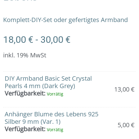
Komplett-DIY-Set oder gefertigtes Armband
18,00
€
-
30,00
€
inkl. 19% MwSt
Armband:
DIY Armband Basic Set Crystal
Crystal
Pearls 4 mm (Dark Grey)
13,00
€
Pearls
Verfügbarkeit:
Vorrätig
4
mm
dark
Anhänger Blume des Lebens 925
grey
Silber 9 mm (Var. 1)
5,00
€
mit
Verfügbarkeit:
Vorrätig
Anhänger