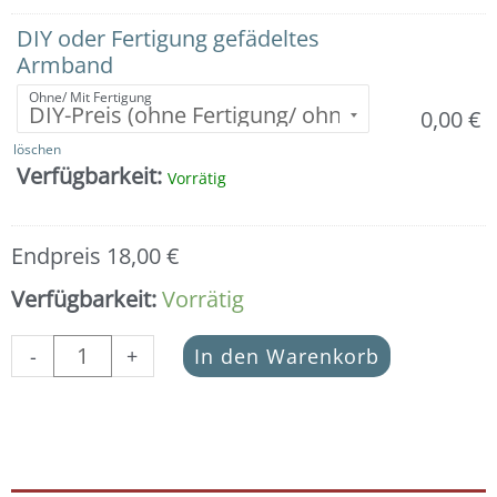
Blume
des
DIY oder Fertigung gefädeltes
Lebens
Armband
Menge
Ohne/ Mit Fertigung
0,00
€
löschen
Verfügbarkeit:
Vorrätig
Endpreis
18,00
€
Verfügbarkeit:
Vorrätig
-
+
In den Warenkorb