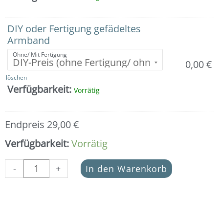
aus
925er
Silber
DIY oder Fertigung gefädeltes
vergoldet
Armband
Menge
Ohne/ Mit Fertigung
0,00
€
löschen
Verfügbarkeit:
Vorrätig
Endpreis
29,00
€
Verfügbarkeit:
Vorrätig
-
+
In den Warenkorb