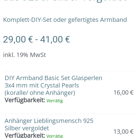
Komplett-DIY-Set oder gefertigtes Armband
29,00
€
-
41,00
€
inkl. 19% MwSt
Armband:
DIY Armband Basic Set Glasperlen
Blaue
3x4 mm mit Crystal Pearls
Glasperlen
16,00
€
(koralle/ ohne Anhänger)
mit
Verfügbarkeit:
Vorrätig
Crystal
Pearls
und
Anhänger Lieblingsmensch 925
Lieblingsmensch
Silber vergoldet
13,00
€
Anhänger
Verfügbarkeit:
Vorrätig