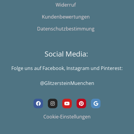
Widerruf
Kundenbewertungen
Datenschutzbestimmung
Social Media:
Folge uns auf Facebook, Instagram und Pinterest:
@GlitzersteinMuenchen
F
I
Y
P
G
a
n
o
i
o
c
s
u
n
o
e
t
t
t
g
Cookie-Einstellungen
b
a
u
e
l
o
g
b
r
e
o
r
e
e