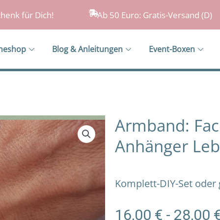
henk für Dich!
Ab 50 Euro: Gratis-Versand (D)
ineshop
Blog & Anleitungen
Event-Boxen
Armband: Face
Anhänger Leb
Komplett-DIY-Set oder
16,00
€
-
28,00