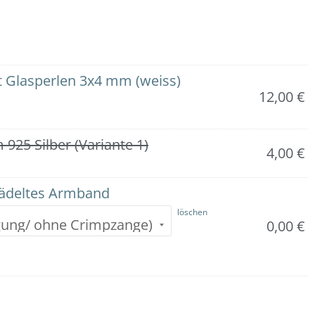
 Glasperlen 3x4 mm (weiss)
12,00
€
25 Silber (Variante 1)
4,00
€
fädeltes Armband
löschen
0,00
€