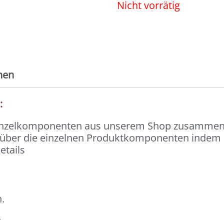
Nicht vorrätig
nen
):
Einzelkomponenten aus unserem Shop zusammeng
n über die einzelnen Produktkomponenten indem du
etails
.
r