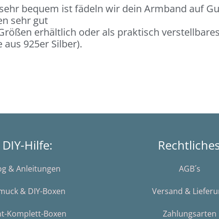
 sehr bequem ist fädeln wir dein Armband auf G
en sehr gut
rößen erhältlich oder als praktisch verstellbar
aus 925er Silber).
DIY-Hilfe:
Rechtliche
og & Anleitungen
AGB´s
muck & DIY-Boxen
Versand & Liefer
nt-Komplett-Boxen
Zahlungsarten