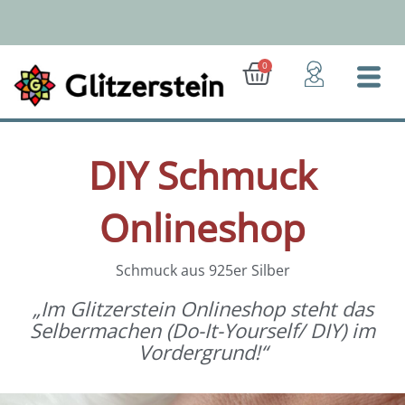
Zum
Inhalt
springen
Ab 50 Euro: Gratis-Versand (D)
Warenkorb
0
DIY Schmuck
Onlineshop
Schmuck aus 925er Silber
„Im Glitzerstein Onlineshop steht das
Selbermachen (Do-It-Yourself/ DIY) im
Vordergrund!“