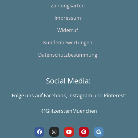
Zahlungsarten
Impressum
Widerruf
Kundenbewertungen
Datenschutzbestimmung
Social Media:
Folge uns auf Facebook, Instagram und Pinterest:
@GlitzersteinMuenchen
F
I
Y
P
G
a
n
o
i
o