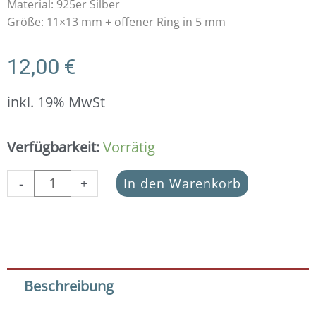
Material: 925er Silber
Größe: 11×13 mm + offener Ring in 5 mm
12,00
€
inkl. 19% MwSt
Anhänger
Verfügbarkeit:
Vorrätig
Schneeflocke
925
-
+
In den Warenkorb
Silber
mit
Zirkonia
Menge
Beschreibung