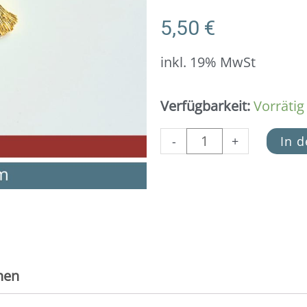
5,50
€
inkl. 19% MwSt
Anhänger
Verfügbarkeit:
Vorrätig
Gingko
Blatt
-
+
In 
925
Silber
vergoldet
Menge
nen