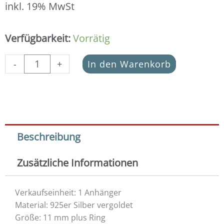
inkl. 19% MwSt
Anhänger
Verfügbarkeit:
Vorrätig
Dots
925
-
+
In den Warenkorb
Silber
vergoldet
Menge
Beschreibung
Zusätzliche Informationen
Verkaufseinheit: 1 Anhänger
Material: 925er Silber vergoldet
Größe: 11 mm plus Ring