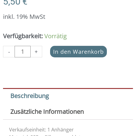
5,50
€
inkl. 19% MwSt
Anhänger
Verfügbarkeit:
Vorrätig
Blume
des
-
+
In den Warenkorb
Lebens
925
Silber
vergoldet
(9
mm/
Beschreibung
Variante
1)
Zusätzliche Informationen
Menge
Verkaufseinheit: 1 Anhänger