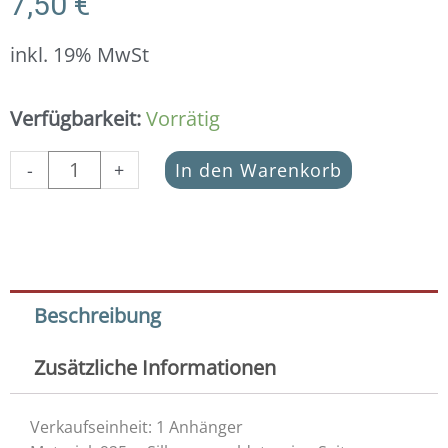
7,50
€
inkl. 19% MwSt
Anhänger
Verfügbarkeit:
Vorrätig
Blume
des
-
+
In den Warenkorb
Lebens
15
mm
925
Silber
vergoldet
Beschreibung
Menge
Zusätzliche Informationen
Verkaufseinheit: 1 Anhänger