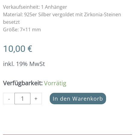
Verkaufseinheit: 1 Anhänger
Material: 925er Silber vergoldet mit Zirkonia-Steinen
besetzt
Größe: 7×11 mm
10,00
€
inkl. 19% MwSt
Anhänger
Verfügbarkeit:
Vorrätig
Schützendes
Auge
-
+
In den Warenkorb
925
Silber
vergoldet
mit
Zirkonia