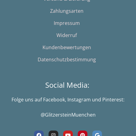
Zahlungsarten
Impressum
Widerruf
Kundenbewertungen
Datenschutzbestimmung
Social Media:
Folge uns auf Facebook, Instagram und Pinterest:
@GlitzersteinMuenchen
F
I
Y
P
G