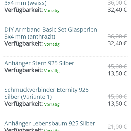
in
36,00
€
3x4 mm (weiss)
925er
32,40
€
Verfügbarkeit:
Vorrätig
Silber/
mit
oder
DIY Armband Basic Set Glasperlen
ohne
36,00
€
3x4 mm (anthrazit)
Zangen
32,40
€
Verfügbarkeit:
Vorrätig
Menge
Anhänger Stern 925 Silber
15,00
€
Verfügbarkeit:
Vorrätig
13,50
€
Schmuckverbinder Eternity 925
15,00
€
Silber (Variante 1)
13,50
€
Verfügbarkeit:
Vorrätig
Anhänger Lebensbaum 925 Silber
21,00
€
Verfügbarkeit:
Vorrätig