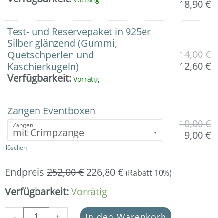
18,90
€
Test- und Reservepaket in 925er
Silber glänzend (Gummi,
14,00
€
Quetschperlen und
12,60
€
Kaschierkugeln)
Verfügbarkeit:
Vorrätig
Zangen Eventboxen
10,00
€
Zangen
9,00
€
löschen
Endpreis
252,00
€
226,80
€
(Rabatt 10%)
Verfügbarkeit:
Vorrätig
-
+
In den Warenkorb