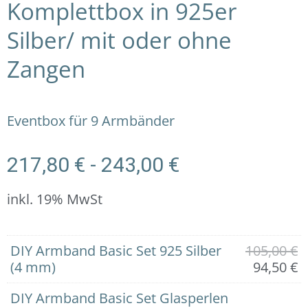
Komplettbox in 925er
Silber/ mit oder ohne
Zangen
Eventbox für 9 Armbänder
217,80
€
-
243,00
€
inkl. 19% MwSt
9er
U
A
U
A
U
A
U
A
U
A
U
A
U
A
DIY Armband Basic Set 925 Silber
105,00
€
Eventbox
P
P
P
P
P
P
P
P
P
P
P
P
P
P
(4 mm)
94,50
€
"Glamour":
w
is
w
is
w
is
w
is
w
is
w
is
w
is
Komplettbox
1
9
3
3
3
3
1
1
1
1
2
1
1
1
DIY Armband Basic Set Glasperlen