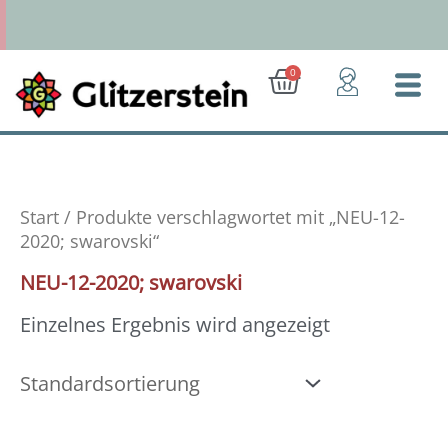
Zum
Inhalt
springen
Ab 50 Euro: Gratis-Versand (D)
Warenkorb
0
Start
/ Produkte verschlagwortet mit „NEU-12-
2020; swarovski“
NEU-12-2020; swarovski
Einzelnes Ergebnis wird angezeigt