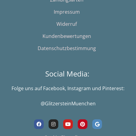
Impressum
Widerruf
Kundenbewertungen
Datenschutzbestimmung
Social Media:
Folge uns auf Facebook, Instagram und Pinterest:
@GlitzersteinMuenchen
F
I
Y
P
G
a
n
o
i
o
c
s
u
n
o