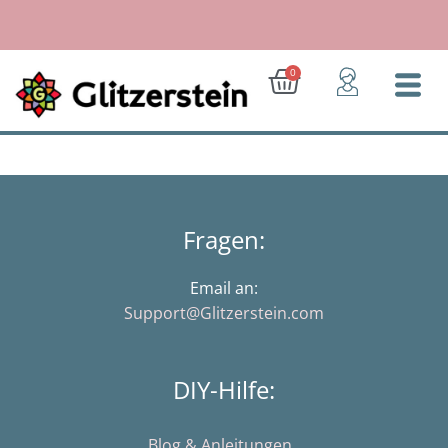
Zum
Inhalt
springen
Ab 30 Euro: Geschenk für Dich!
Warenkorb
0
Fragen:
Email an:
Support@Glitzerstein.com
DIY-Hilfe:
Blog & Anleitungen