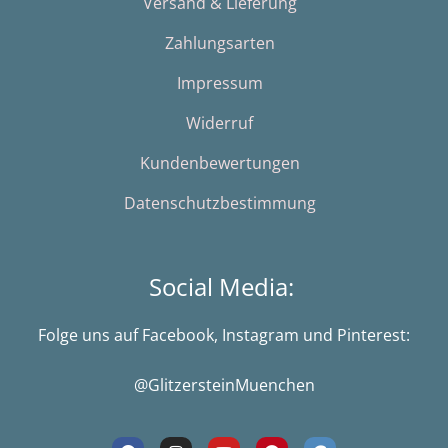
Versand & Lieferung
Zahlungsarten
Impressum
Widerruf
Kundenbewertungen
Datenschutzbestimmung
Social Media:
Folge uns auf Facebook, Instagram und Pinterest:
@GlitzersteinMuenchen
F
I
Y
P
G