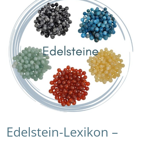
–
Wirkung
und
Bedeutung
der
Edelsteine
Edelstein-Lexikon –