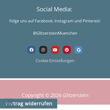
Social Media:
Folge uns auf Facebook, Instagram und Pinterest:
@GlitzersteinMuenchen
F
I
Y
P
G
a
n
o
i
o
c
s
u
n
o
e
t
t
t
g
Cookie-Einstellungen
b
a
u
e
l
o
g
b
r
e
o
r
e
e
k
a
s
m
t
Copyright © 2026
Glitzerstein
Vertrag widerrufen