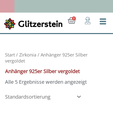
Zum
Inhalt
springen
Ab 50 Euro: Gratis-Versand (D)
Warenkorb
0
Start
/
Zirkonia
/ Anhänger 925er Silber
vergoldet
Anhänger 925er Silber vergoldet
Alle 5 Ergebnisse werden angezeigt