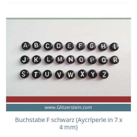
Buchstabe F schwarz (Aycrlperle in 7 x
4 mm)