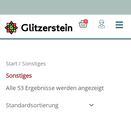
Zum
Inhalt
springen
Ab 50 Euro: Gratis-Versand (D)
Warenkorb
0
Start
/ Sonstiges
Sonstiges
Alle 53 Ergebnisse werden angezeigt