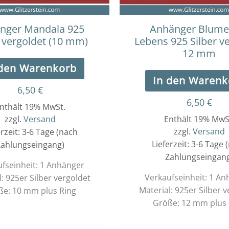
nger Mandala 925
Anhänger Blume
r vergoldet (10 mm)
Lebens 925 Silber v
12 mm
 den Warenkorb
In den Warenk
6,50
€
6,50
€
nthält 19% MwSt.
zzgl.
Versand
Enthält 19% MwS
zzgl.
Versand
erzeit: 3-6 Tage (nach
Lieferzeit: 3-6 Tage 
ahlungseingang)
Zahlungseingan
fseinheit: 1 Anhänger
Verkaufseinheit: 1 A
: 925er Silber vergoldet
Material: 925er Silber 
ße: 10 mm plus Ring
Größe: 12 mm plus 