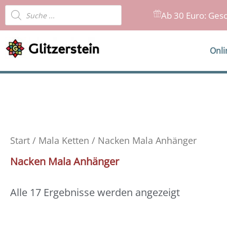
Zum
Products
Ab 30 Euro: Gesc
Inhalt
search
springen
Onl
Start
/
Mala Ketten
/ Nacken Mala Anhänger
Nacken Mala Anhänger
Alle 17 Ergebnisse werden angezeigt