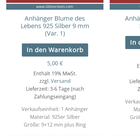
Anhänger Blume des
Anhä
Lebens 925 Silber 9 mm
(Var. 1)
In
In den Warenkorb
5,00
€
E
Enthält 19% MwSt.
zzgl.
Versand
Lief
Lieferzeit: 3-6 Tage (nach
Z
Zahlungseingang)
Verkau
Verkaufseinheit: 1 Anhänger
Ma
Material: 925er Silber
Grö
Größe: 9×12 mm plus Ring