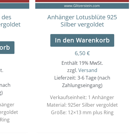
 des
Anhänger Lotusblüte 925
ergoldet
Silber vergoldet
In den Warenkorb
orb
6,50
€
Enthält 19% MwSt.
t.
zzgl.
Versand
Lieferzeit: 3-6 Tage (nach
(nach
Zahlungseingang)
g)
Verkaufseinheit: 1 Anhänger
nhänger
Material: 925er Silber vergoldet
vergoldet
Größe: 12×13 mm plus Ring
Ring