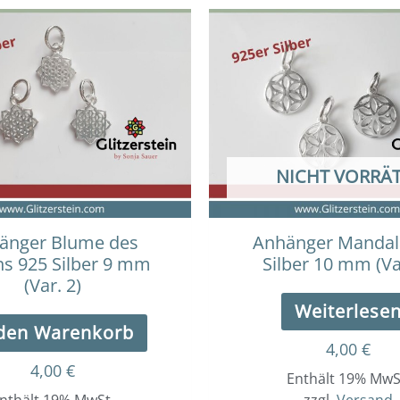
NICHT VORRÄT
änger Blume des
Anhänger Mandal
s 925 Silber 9 mm
Silber 10 mm (Va
(Var. 2)
Weiterlese
 den Warenkorb
4,00
€
4,00
€
Enthält 19% MwS
nthält 19% MwSt.
zzgl.
Versand