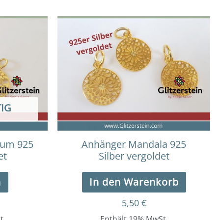
IG
aum 925
Anhänger Mandala 925
et
Silber vergoldet
n
In den Warenkorb
5,50
€
t.
Enthält 19% MwSt.