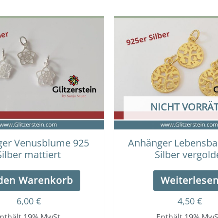
NICHT VORRÄT
er Venusblume 925
Anhänger Lebensb
Silber mattiert
Silber vergold
 den Warenkorb
Weiterlese
6,00
€
4,50
€
nthält 19% MwSt.
Enthält 19% MwS