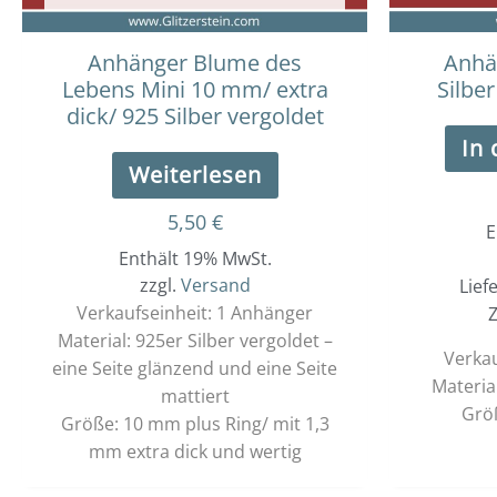
Anhänger Blume des
Anhä
Lebens Mini 10 mm/ extra
Silbe
dick/ 925 Silber vergoldet
In
Weiterlesen
5,50
€
E
Enthält 19% MwSt.
zzgl.
Versand
Lief
Verkaufseinheit: 1 Anhänger
Z
Material: 925er Silber vergoldet –
Verkau
eine Seite glänzend und eine Seite
Material
mattiert
Grö
Größe: 10 mm plus Ring/ mit 1,3
mm extra dick und wertig