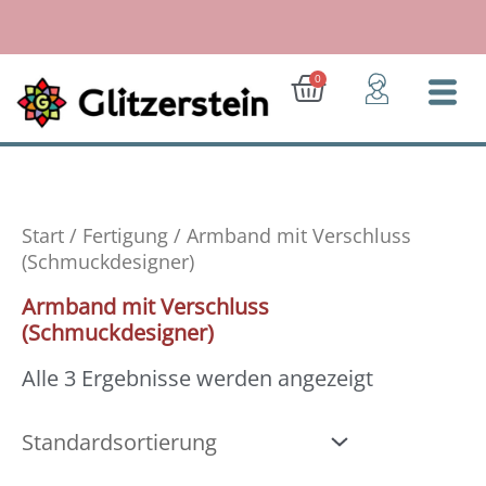
Zum
Inhalt
springen
Ab 50 Euro: Gratis-Versand (D)
Warenkorb
0
Start
/
Fertigung
/ Armband mit Verschluss
(Schmuckdesigner)
Armband mit Verschluss
(Schmuckdesigner)
Alle 3 Ergebnisse werden angezeigt