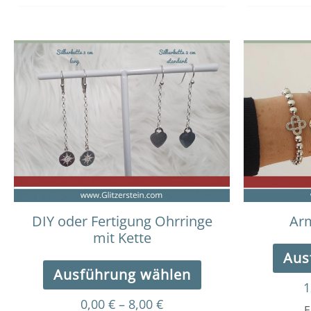
Dieses
Preisspanne:
0,00 €
Produkt
bis
weist
8,00 €
mehrere
Varianten
auf.
Die
Optionen
können
auf
der
DIY oder Fertigung Ohrringe
Ar
Produktseite
mit Kette
gewählt
Aus
werden
Ausführung wählen
1
0,00
€
–
8,00
€
E