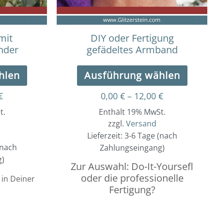
können
könne
auf
auf
der
der
mit
DIY oder Fertigung
Produktseite
Produk
nder
gefädeltes Armband
gewählt
gewäh
werden
werde
hlen
Ausführung wählen
€
0,00
€
–
12,00
€
t.
Enthält 19% MwSt.
zzgl.
Versand
Lieferzeit: 3-6 Tage (nach
(nach
Zahlungseingang)
g)
Zur Auswahl: Do-It-Yoursefl
oder die professionelle
in Deiner
Fertigung?