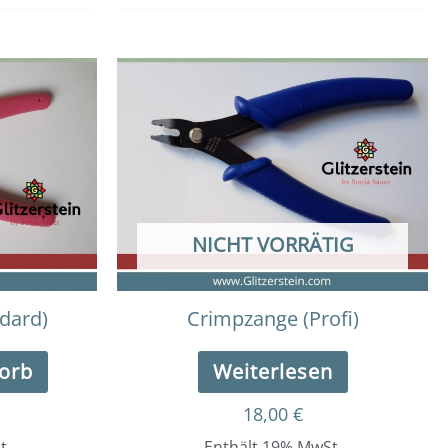
NICHT VORRÄTIG
dard)
Crimpzange (Profi)
orb
Weiterlesen
18,00
€
t.
Enthält 19% MwSt.