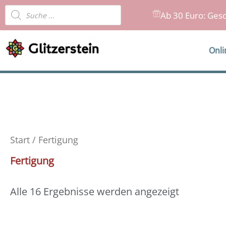
Zum
Products
Ab 30 Euro: Gesc
Inhalt
search
springen
Onl
Start
/ Fertigung
Fertigung
Alle 16 Ergebnisse werden angezeigt