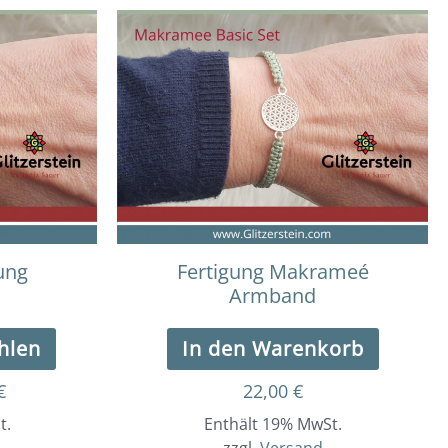
Dieses
Preisspanne:
0,00 €
Produkt
bis
weist
22,00 €
mehrere
Varianten
auf.
Die
Optionen
können
auf
der
ung
Fertigung Makrameé
Produktseite
Armband
gewählt
werden
hlen
In den Warenkorb
€
22,00
€
t.
Enthält 19% MwSt.
zzgl.
Versand