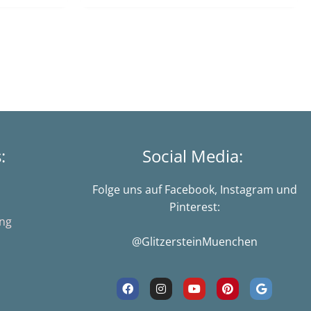
s:
Social Media:
Folge uns auf Facebook, Instagram und
Pinterest:
ung
@GlitzersteinMuenchen
F
I
Y
P
G
a
n
o
i
o
c
s
u
n
o