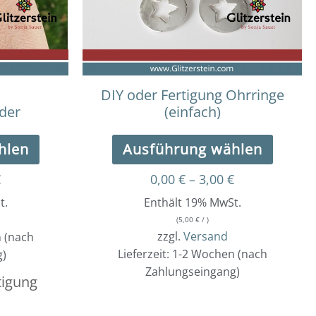
auf.
auf.
Die
Die
Optionen
Optio
können
könne
auf
auf
der
der
DIY oder Fertigung Ohrringe
Produktseite
Produk
der
(einfach)
gewählt
gewäh
werden
werde
hlen
Ausführung wählen
€
0,00
€
–
3,00
€
t.
Enthält 19% MwSt.
(
5,00
€
/ )
zzgl.
Versand
n (nach
Lieferzeit: 1-2 Wochen (nach
g)
Zahlungseingang)
tigung