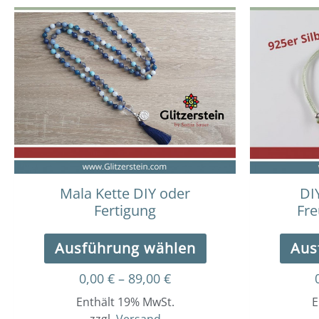
Dieses
Preisspanne:
0,00 €
Produkt
bis
weist
89,00 €
mehrere
Varianten
auf.
Die
Optionen
können
auf
der
Mala Kette DIY oder
DI
Produktseite
Fertigung
Fr
gewählt
werden
Ausführung wählen
Aus
0,00
€
–
89,00
€
Enthält 19% MwSt.
E
zzgl.
Versand