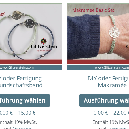
Dieses
Preisspanne:
0,00 €
Produkt
bis
weist
15,00 €
mehrere
Varianten
auf.
Die
Optionen
können
auf
der
Y oder Fertigung
DIY oder Fertig
Produktseite
eundschaftsband
Makramée
gewählt
werden
führung wählen
Ausführung wä
0,00
€
–
15,00
€
0,00
€
–
22,00
nthält 19% MwSt.
Enthält 19% MwS
zzgl.
Versand
zzgl.
Versand