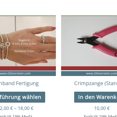
Dieses
Preisspanne:
12,00 €
Produkt
bis
weist
18,00 €
mehrere
Varianten
auf.
Die
Optionen
können
auf
der
mband Fertigung
Crimpzange (Stan
Produktseite
gewählt
führung wählen
In den Warenk
werden
2,00
€
–
18,00
€
10,00
€
nthält 19% MwSt.
Enthält 19% MwS