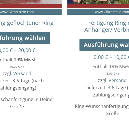
können
auf
der
ng geflochtener Ring
Fertigung Ring 
Produktseite
Anhänger/ Verbi
gewählt
führung wählen
werden
Ausführung wä
0,00
€
–
20,00
€
0,00
€
–
10,00
nthält 19% MwSt.
Enthält 19% MwS
(
6,00
€
/ )
zzgl.
Versand
(
6,00
€
/ )
zzgl.
Versand
erzeit: 3-6 Tage (nach
Lieferzeit: 3-6 Tage 
ahlungseingang)
Zahlungseingan
schanfertigung in Deiner
Ring-Wunschanfertigung 
Größe
Größe