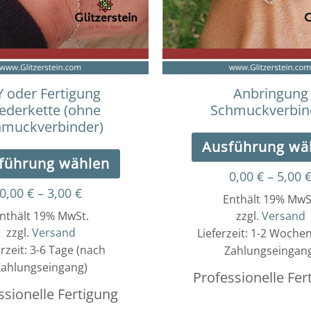
auf.
Die
Optionen
können
auf
der
Y oder Fertigung
Anbringung
Produktseite
iederkette (ohne
Schmuckverbin
gewählt
hmuckverbinder)
werden
Ausführung wä
führung wählen
0,00
€
–
5,00
0,00
€
–
3,00
€
Enthält 19% MwS
nthält 19% MwSt.
zzgl.
Versand
zzgl.
Versand
Lieferzeit: 1-2 Woche
erzeit: 3-6 Tage (nach
Zahlungseingan
ahlungseingang)
Professionelle Fer
ssionelle Fertigung