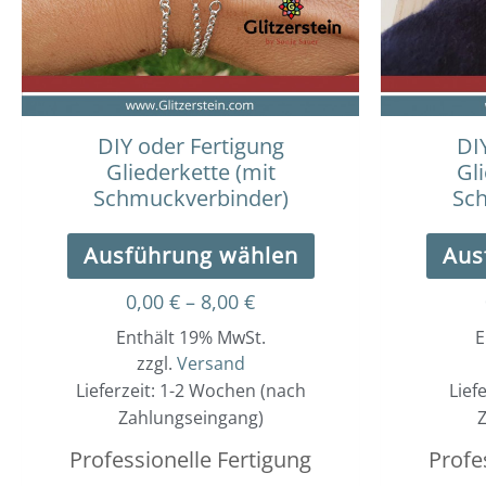
auf.
Die
Optionen
können
auf
der
DIY oder Fertigung
DI
Produktseite
Gliederkette (mit
Gl
gewählt
Schmuckverbinder)
Sc
werden
Ausführung wählen
Aus
0,00
€
–
8,00
€
Enthält 19% MwSt.
E
zzgl.
Versand
Lieferzeit: 1-2 Wochen (nach
Lief
Zahlungseingang)
Z
Professionelle Fertigung
Profe