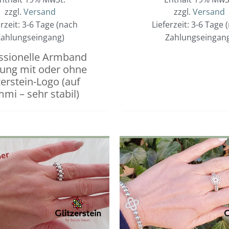
zzgl.
Versand
zzgl.
Versand
erzeit: 3-6 Tage (nach
Lieferzeit: 3-6 Tage 
ahlungseingang)
Zahlungseingan
ssionelle Armband
gung mit oder ohne
zerstein-Logo (auf
mi – sehr stabil)
Dieses
Preisspanne:
0,00 €
Produkt
bis
weist
20,00 €
mehrere
Varianten
auf.
Die
Optionen