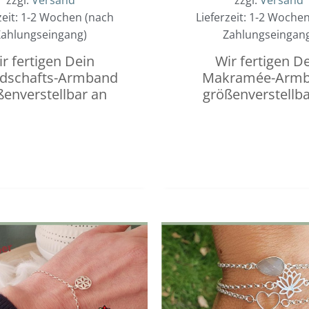
zeit: 1-2 Wochen (nach
Lieferzeit: 1-2 Woche
ahlungseingang)
Zahlungseingan
r fertigen Dein
Wir fertigen D
dschafts-Armband
Makramée-Arm
ßenverstellbar an
größenverstellba
Dieses
Preisspanne:
0,00 €
Produkt
bis
weist
3,00 €
mehrere
Varianten