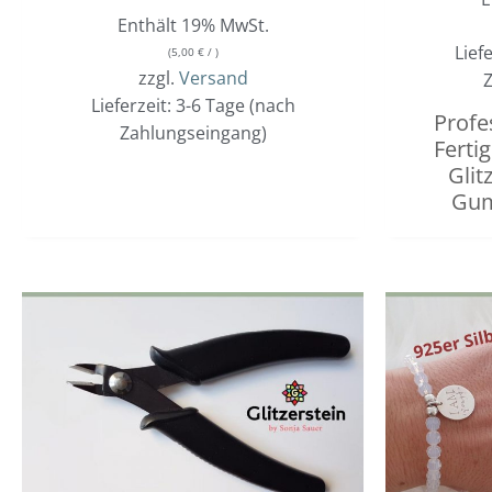
Enthält 19% MwSt.
Lief
(
5,00
€
/ )
zzgl.
Versand
Z
Lieferzeit: 3-6 Tage (nach
Profe
Zahlungseingang)
Ferti
Glit
Gum