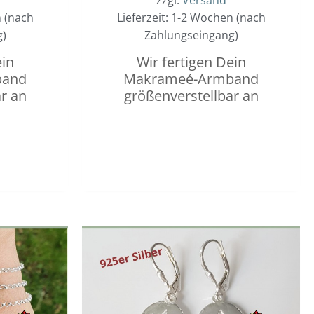
n (nach
Lieferzeit: 1-2 Wochen (nach
g)
Zahlungseingang)
ein
Wir fertigen Dein
band
Makrameé-Armband
r an
größenverstellbar an
Dieses
Dieses
Preisspanne:
Preisspanne:
0,00 €
Produkt
0,00 €
Produ
bis
bis
weist
weist
5,00 €
3,00 €
mehrere
mehre
Varianten
Varian