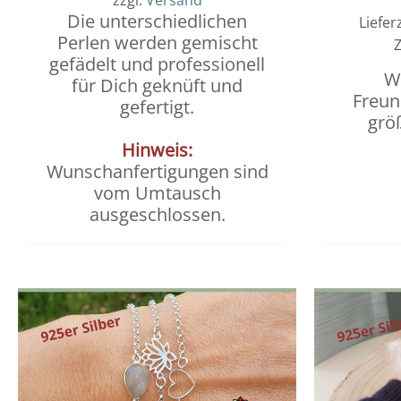
Die unterschiedlichen
Liefer
Perlen werden gemischt
Z
gefädelt und professionell
Wi
für Dich geknüft und
Freun
gefertigt.
grö
Hinweis:
Wunschanfertigungen sind
vom Umtausch
ausgeschlossen.
Dieses
Preisspanne:
0,00 €
Produkt
bis
weist
8,00 €
mehrere
Varianten