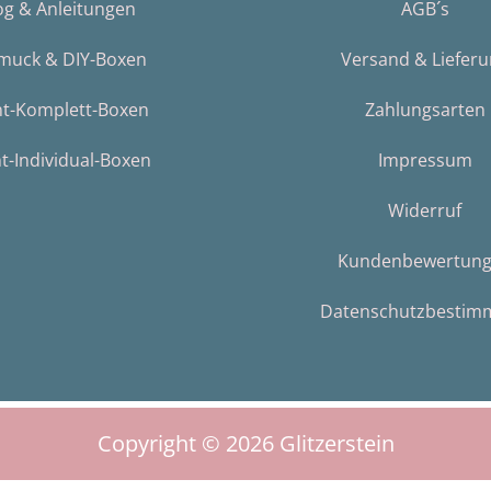
og & Anleitungen
AGB´s
muck & DIY-Boxen
Versand & Liefer
nt-Komplett-Boxen
Zahlungsarten
t-Individual-Boxen
Impressum
Widerruf
Kundenbewertun
Datenschutzbestim
Copyright © 2026
Glitzerstein