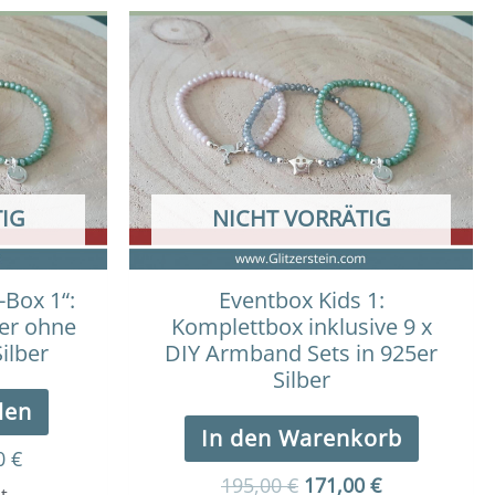
Ursprünglicher
Aktueller
Preis
Preis
war:
ist:
195,00 €
171,00 €.
IG
NICHT VORRÄTIG
-Box 1“:
Eventbox Kids 1:
er ohne
Komplettbox inklusive 9 x
ilber
DIY Armband Sets in 925er
Silber
len
In den Warenkorb
0
€
195,00
€
171,00
€
t.