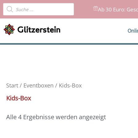
Zum
Products
Ab 30 Euro: Gesc
Inhalt
search
springen
Onl
Start
/
Eventboxen
/ Kids-Box
Kids-Box
Alle 4 Ergebnisse werden angezeigt