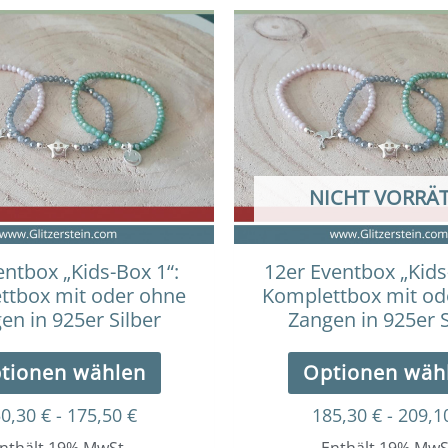
NICHT VORRÄT
entbox „Kids-Box 1“:
12er Eventbox „Kids
ttbox mit oder ohne
Komplettbox mit od
en in 925er Silber
Zangen in 925er S
tionen wählen
Optionen wäh
50,30
€
-
175,50
€
185,30
€
-
209,1
nthält 19% MwSt.
Enthält 19% MwS