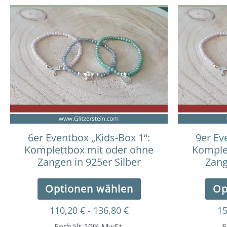
6er Eventbox „Kids-Box 1“:
9er Ev
Komplettbox mit oder ohne
Komple
Zangen in 925er Silber
Zang
Optionen wählen
Op
110,20
€
-
136,80
€
1
Enthält 19% MwSt.
E