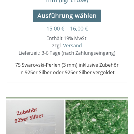
Ausführung wählen
15,00
€
–
16,00
€
Enthält 19% MwSt.
zzgl.
Versand
Lieferzeit: 3-6 Tage (nach Zahlungseingang)
75 Swarovski-Perlen (3 mm) inklusive Zubehör
in 925er Silber oder 925er Silber vergoldet
Dieses
Preisspanne:
15,00 €
Produkt
bis
weist
16,00 €
mehrere
Varianten