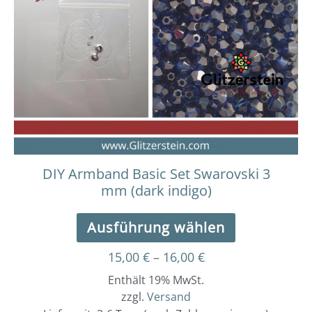
Varianten
auf.
Die
Optionen
können
auf
der
Produktseit
gewählt
werden
DIY Armband Basic Set Swarovski 3
mm (dark indigo)
Ausführung wählen
15,00
€
–
16,00
€
Enthält 19% MwSt.
zzgl.
Versand