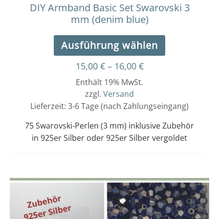
werden
DIY Armband Basic Set Swarovski 3
mm (denim blue)
Ausführung wählen
15,00
€
–
16,00
€
Enthält 19% MwSt.
zzgl.
Versand
Lieferzeit: 3-6 Tage (nach Zahlungseingang)
75 Swarovski-Perlen (3 mm) inklusive Zubehör
in 925er Silber oder 925er Silber vergoldet
Dieses
Preisspanne:
15,00 €
Produkt
bis
weist
16,00 €
mehrere