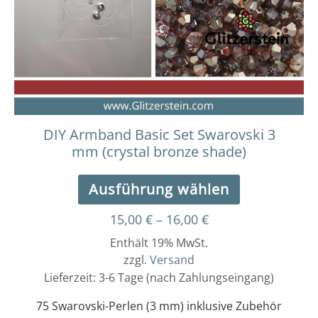
Die
Optionen
können
auf
der
Produktseit
gewählt
werden
DIY Armband Basic Set Swarovski 3
mm (crystal bronze shade)
Ausführung wählen
15,00
€
–
16,00
€
Enthält 19% MwSt.
zzgl.
Versand
Lieferzeit: 3-6 Tage (nach Zahlungseingang)
75 Swarovski-Perlen (3 mm) inklusive Zubehör