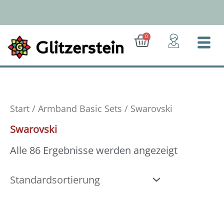
Zum
Inhalt
springen
Ab 50 Euro: Gratis-Versand (D)
Warenkorb
0
Start
/
Armband Basic Sets
/ Swarovski
Swarovski
Alle 86 Ergebnisse werden angezeigt