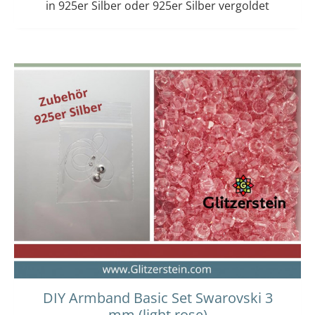
in 925er Silber oder 925er Silber vergoldet
Dieses
Preisspanne:
15,00 €
Produkt
bis
weist
16,00 €
mehrere
Varianten
auf.
Die
Optionen
können
auf
der
Produktseit
gewählt
werden
DIY Armband Basic Set Swarovski 3
mm (light rose)