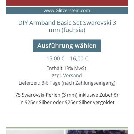
Produktseit
gewählt
werden
DIY Armband Basic Set Swarovski 3
mm (fuchsia)
Ausführung wählen
15,00
€
–
16,00
€
Enthält 19% MwSt.
zzgl.
Versand
Lieferzeit: 3-6 Tage (nach Zahlungseingang)
75 Swarovski-Perlen (3 mm) inklusive Zubehör
in 925er Silber oder 925er Silber vergoldet
Dieses
Preisspanne: