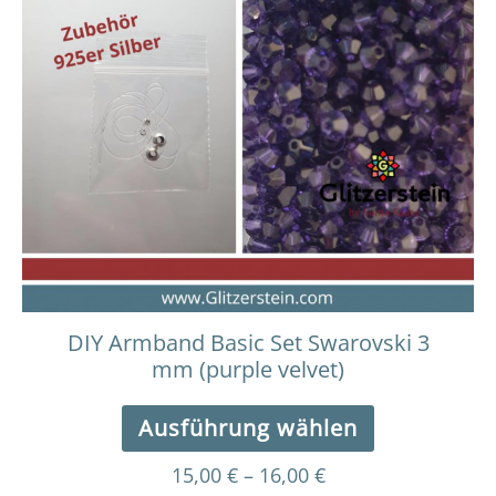
15,00 €
Produkt
bis
weist
16,00 €
mehrere
Varianten
auf.
Die
Optionen
können
auf
der
Produktseit
gewählt
werden
DIY Armband Basic Set Swarovski 3
mm (purple velvet)
Ausführung wählen
15,00
€
–
16,00
€