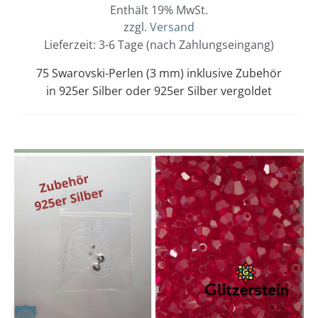
Enthält 19% MwSt.
zzgl.
Versand
Lieferzeit: 3-6 Tage (nach Zahlungseingang)
75 Swarovski-Perlen (3 mm) inklusive Zubehör
in 925er Silber oder 925er Silber vergoldet
Dieses
Preisspanne:
15,00 €
Produkt
bis
weist
16,00 €
mehrere
Varianten
auf.
Die
Optionen
können
auf