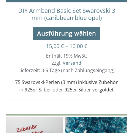
gewählt
werden
DIY Armband Basic Set Swarovski 3
mm (caribbean blue opal)
Ausführung wählen
15,00
€
–
16,00
€
Enthält 19% MwSt.
zzgl.
Versand
Lieferzeit: 3-6 Tage (nach Zahlungseingang)
75 Swarovski-Perlen (3 mm) inklusive Zubehör
in 925er Silber oder 925er Silber vergoldet
Dieses
Preisspanne:
15,00 €
Produkt
bis
weist