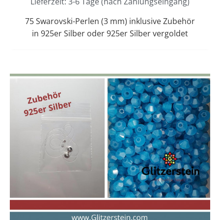
Lieferzeit: 3-6 Tage (nach Zahlungseingang)
75 Swarovski-Perlen (3 mm) inklusive Zubehör
in 925er Silber oder 925er Silber vergoldet
Dieses
Preisspanne:
15,00 €
Produkt
bis
weist
16,00 €
mehrere
Varianten
auf.
Die
Optionen
können
auf
der
Produktseit