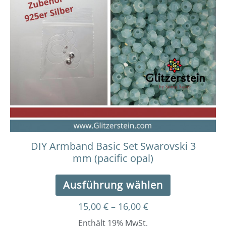
bis
weist
16,00 €
mehrere
Varianten
auf.
Die
Optionen
können
auf
der
Produktseit
gewählt
werden
DIY Armband Basic Set Swarovski 3
mm (pacific opal)
Ausführung wählen
15,00
€
–
16,00
€
Enthält 19% MwSt.