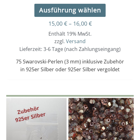
Ausführung wählen
15,00
€
–
16,00
€
Enthält 19% MwSt.
zzgl.
Versand
Lieferzeit: 3-6 Tage (nach Zahlungseingang)
75 Swarovski-Perlen (3 mm) inklusive Zubehör
in 925er Silber oder 925er Silber vergoldet
Dieses
Preisspanne:
15,00 €
Produkt
bis
weist
16,00 €
mehrere
Varianten
auf.