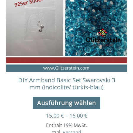
16,00 €
mehrere
Varianten
auf.
Die
Optionen
können
auf
der
Produktseit
gewählt
werden
DIY Armband Basic Set Swarovski 3
mm (indicolite/ türkis-blau)
Ausführung wählen
15,00
€
–
16,00
€
Enthält 19% MwSt.
zzgl.
Versand