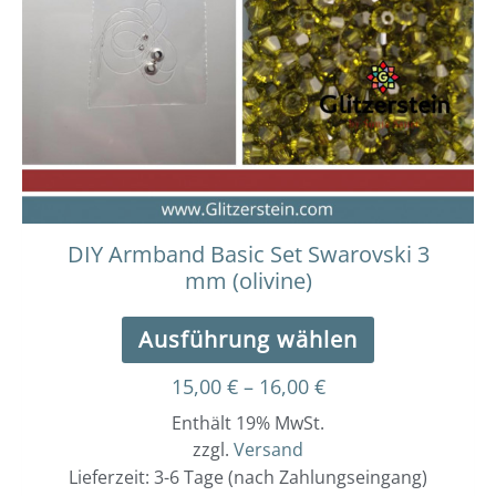
Varianten
auf.
Die
Optionen
können
auf
der
Produktseit
gewählt
werden
DIY Armband Basic Set Swarovski 3
mm (olivine)
Ausführung wählen
15,00
€
–
16,00
€
Enthält 19% MwSt.
zzgl.
Versand
Lieferzeit: 3-6 Tage (nach Zahlungseingang)