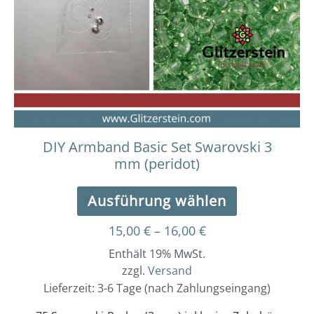
auf.
Die
Optionen
können
auf
der
Produktseit
gewählt
werden
DIY Armband Basic Set Swarovski 3
mm (peridot)
Ausführung wählen
15,00
€
–
16,00
€
Enthält 19% MwSt.
zzgl.
Versand
Lieferzeit: 3-6 Tage (nach Zahlungseingang)