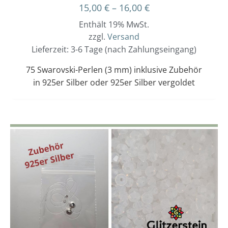
15,00
€
–
16,00
€
Enthält 19% MwSt.
zzgl.
Versand
Lieferzeit: 3-6 Tage (nach Zahlungseingang)
75 Swarovski-Perlen (3 mm) inklusive Zubehör
in 925er Silber oder 925er Silber vergoldet
Dieses
Preisspanne:
15,00 €
Produkt
bis
weist
16,00 €
mehrere
Varianten
auf.
Die
Optionen
können