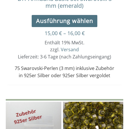
mm (emerald)
Ausführung wählen
15,00
€
–
16,00
€
Enthält 19% MwSt.
zzgl.
Versand
Lieferzeit: 3-6 Tage (nach Zahlungseingang)
75 Swarovski-Perlen (3 mm) inklusive Zubehör
in 925er Silber oder 925er Silber vergoldet
Dieses
Preisspanne:
15,00 €
Produkt
bis
weist
16,00 €
mehrere