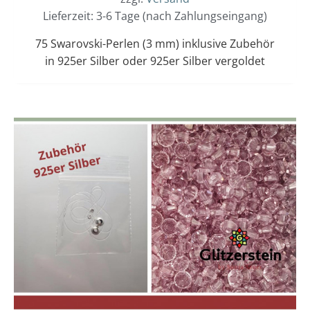
Lieferzeit: 3-6 Tage (nach Zahlungseingang)
75 Swarovski-Perlen (3 mm) inklusive Zubehör
in 925er Silber oder 925er Silber vergoldet
Dieses
Preisspanne:
15,00 €
Produkt
bis
weist
16,00 €
mehrere
Varianten
auf.
Die
Optionen
können
auf
der
Produktseit