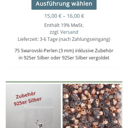
Ausführung wählen
15,00
€
–
16,00
€
Enthält 19% MwSt.
zzgl.
Versand
Lieferzeit: 3-6 Tage (nach Zahlungseingang)
75 Swarovski-Perlen (3 mm) inklusive Zubehör
in 925er Silber oder 925er Silber vergoldet
Dieses
Preisspanne:
15,00 €
Produkt
bis
weist
16,00 €
mehrere
Varianten
auf.
Die