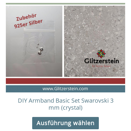
Dieses
Preisspanne:
15,00 €
Produkt
bis
weist
16,00 €
mehrere
Varianten
auf.
Die
Optionen
können
auf
der
Produktseit
gewählt
werden
DIY Armband Basic Set Swarovski 3
mm (crystal)
Ausführung wählen