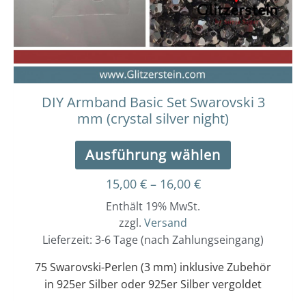
können
auf
der
Produktseit
gewählt
werden
DIY Armband Basic Set Swarovski 3
mm (crystal silver night)
Ausführung wählen
15,00
€
–
16,00
€
Enthält 19% MwSt.
zzgl.
Versand
Lieferzeit: 3-6 Tage (nach Zahlungseingang)
75 Swarovski-Perlen (3 mm) inklusive Zubehör
in 925er Silber oder 925er Silber vergoldet