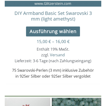
gewählt
werden
DIY Armband Basic Set Swarovski 3
mm (light amethyst)
Ausführung wählen
15,00
€
–
16,00
€
Enthält 19% MwSt.
zzgl.
Versand
Lieferzeit: 3-6 Tage (nach Zahlungseingang)
75 Swarovski-Perlen (3 mm) inklusive Zubehör
in 925er Silber oder 925er Silber vergoldet
Dieses
Preisspanne:
15,00 €
Produkt