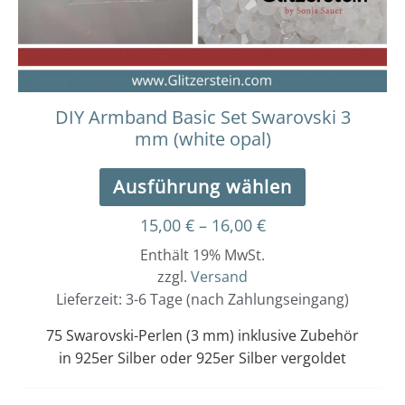
auf
der
Produktseit
gewählt
werden
DIY Armband Basic Set Swarovski 3
mm (white opal)
Ausführung wählen
15,00
€
–
16,00
€
Enthält 19% MwSt.
zzgl.
Versand
Lieferzeit: 3-6 Tage (nach Zahlungseingang)
75 Swarovski-Perlen (3 mm) inklusive Zubehör
in 925er Silber oder 925er Silber vergoldet