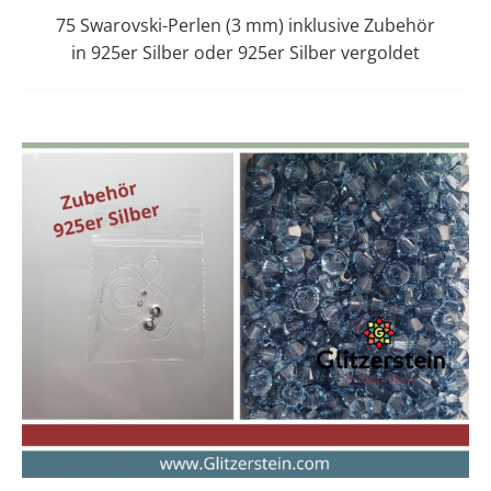
75 Swarovski-Perlen (3 mm) inklusive Zubehör
in 925er Silber oder 925er Silber vergoldet
Dieses
Preisspanne:
15,00 €
Produkt
bis
weist
16,00 €
mehrere
Varianten
auf.
Die
Optionen
können
auf
der
Produktseit
gewählt