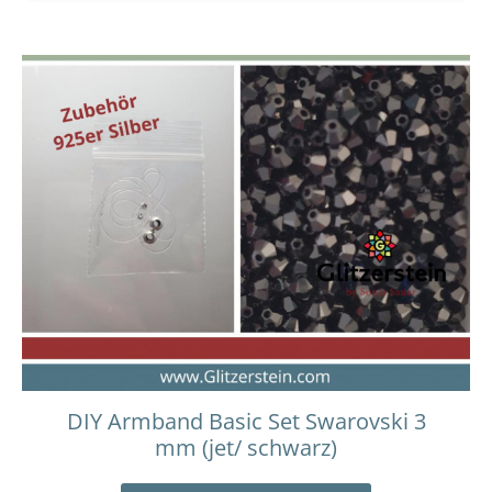
Dieses
Preisspanne:
15,00 €
Produkt
bis
weist
16,00 €
mehrere
Varianten
auf.
Die
Optionen
können
auf
der
Produktseit
gewählt
werden
DIY Armband Basic Set Swarovski 3
mm (jet/ schwarz)