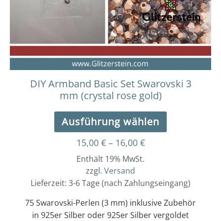
Optionen
können
auf
der
Produktseit
gewählt
werden
DIY Armband Basic Set Swarovski 3
mm (crystal rose gold)
Ausführung wählen
15,00
€
–
16,00
€
Enthält 19% MwSt.
zzgl.
Versand
Lieferzeit: 3-6 Tage (nach Zahlungseingang)
75 Swarovski-Perlen (3 mm) inklusive Zubehör
in 925er Silber oder 925er Silber vergoldet