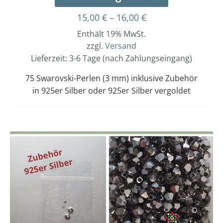
15,00
€
–
16,00
€
Enthält 19% MwSt.
zzgl.
Versand
Lieferzeit: 3-6 Tage (nach Zahlungseingang)
75 Swarovski-Perlen (3 mm) inklusive Zubehör
in 925er Silber oder 925er Silber vergoldet
Dieses
Preisspanne:
15,00 €
Produkt
bis
weist
16,00 €
mehrere
Varianten
auf.
Die
Optionen