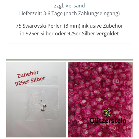
zzgl.
Versand
Lieferzeit: 3-6 Tage (nach Zahlungseingang)
75 Swarovski-Perlen (3 mm) inklusive Zubehör
in 925er Silber oder 925er Silber vergoldet
Dieses
Preisspanne:
15,00 €
Produkt
bis
weist
16,00 €
mehrere
Varianten
auf.
Die
Optionen
können
auf
der