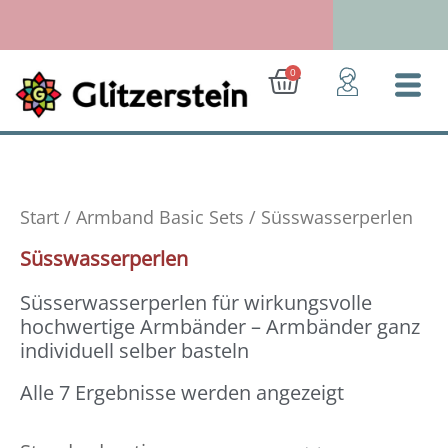
Zum
Inhalt
springen
Ab 50 Euro: Gratis-Versand (D)
Warenkorb
0
Start
/
Armband Basic Sets
/ Süsswasserperlen
Süsswasserperlen
Süsserwasserperlen für wirkungsvolle
hochwertige Armbänder – Armbänder ganz
individuell selber basteln
Alle 7 Ergebnisse werden angezeigt