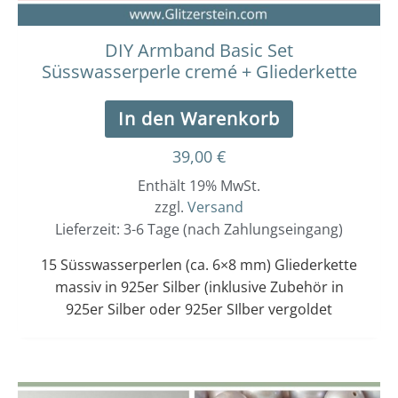
DIY Armband Basic Set
Süsswasserperle cremé + Gliederkette
In den Warenkorb
39,00
€
Enthält 19% MwSt.
zzgl.
Versand
Lieferzeit: 3-6 Tage (nach Zahlungseingang)
15 Süsswasserperlen (ca. 6×8 mm) Gliederkette
massiv in 925er Silber (inklusive Zubehör in
925er Silber oder 925er SIlber vergoldet
Dieses
Preisspanne: