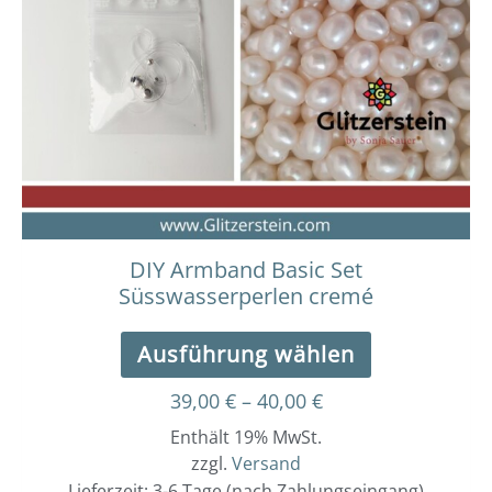
Varianten
auf.
Die
Optionen
können
auf
der
Produktseit
gewählt
werden
DIY Armband Basic Set
Süsswasserperlen cremé
Ausführung wählen
39,00
€
–
40,00
€
Enthält 19% MwSt.
zzgl.
Versand
Lieferzeit: 3-6 Tage (nach Zahlungseingang)