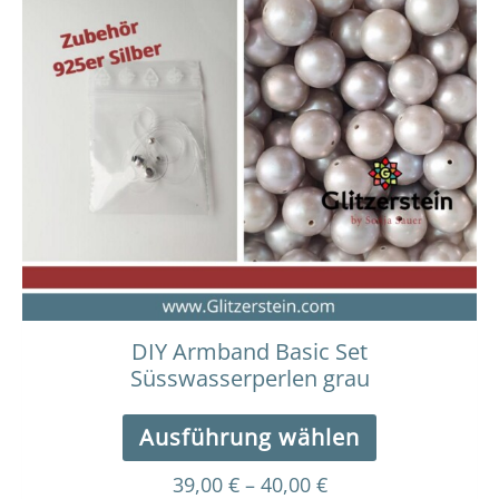
39,00 €
Produkt
bis
weist
40,00 €
mehrere
Varianten
auf.
Die
Optionen
können
auf
der
Produktseit
gewählt
werden
DIY Armband Basic Set
Süsswasserperlen grau
Ausführung wählen
39,00
€
–
40,00
€