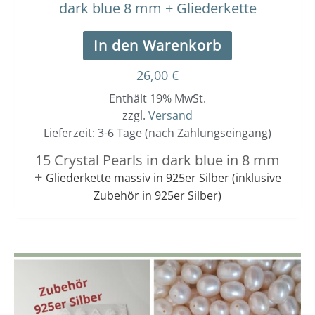
dark blue 8 mm + Gliederkette
In den Warenkorb
26,00
€
Enthält 19% MwSt.
zzgl.
Versand
Lieferzeit: 3-6 Tage (nach Zahlungseingang)
15 Crystal Pearls in dark blue in 8 mm
+
Gliederkette massiv in 925er Silber (inklusive
Zubehör in 925er Silber)
Dieses
Preisspanne:
39,00 €
Produkt
bis
weist
40,00 €
mehrere