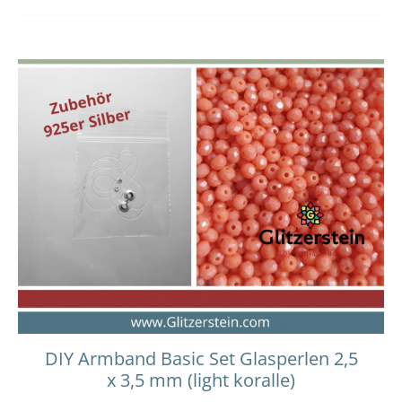
Dieses
Preisspanne:
12,00 €
Produkt
bis
weist
13,00 €
mehrere
Varianten
auf.
Die
Optionen
können
auf
der
Produktseit
gewählt
werden
DIY Armband Basic Set Glasperlen 2,5
x 3,5 mm (light koralle)