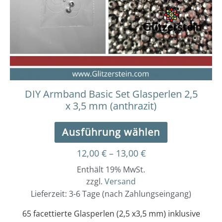
Die
Optionen
können
auf
der
Produktseit
gewählt
werden
DIY Armband Basic Set Glasperlen 2,5
x 3,5 mm (anthrazit)
Ausführung wählen
12,00
€
–
13,00
€
Enthält 19% MwSt.
zzgl.
Versand
Lieferzeit: 3-6 Tage (nach Zahlungseingang)
65 facettierte Glasperlen (2,5 x3,5 mm) inklusive