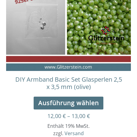
13,00 €
mehrere
Varianten
auf.
Die
Optionen
können
auf
der
Produktseit
gewählt
werden
DIY Armband Basic Set Glasperlen 2,5
x 3,5 mm (olive)
Ausführung wählen
12,00
€
–
13,00
€
Enthält 19% MwSt.
zzgl.
Versand