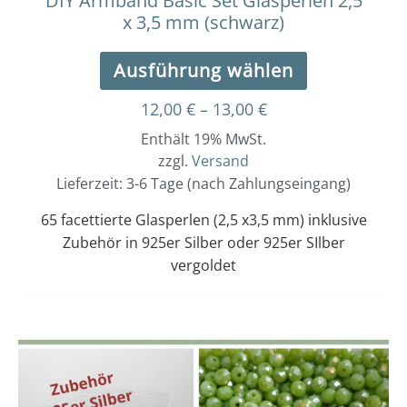
DIY Armband Basic Set Glasperlen 2,5
x 3,5 mm (schwarz)
Ausführung wählen
12,00
€
–
13,00
€
Enthält 19% MwSt.
zzgl.
Versand
Lieferzeit: 3-6 Tage (nach Zahlungseingang)
65 facettierte Glasperlen (2,5 x3,5 mm) inklusive
Zubehör in 925er Silber oder 925er SIlber
vergoldet
Dieses
Preisspanne:
12,00 €
Produkt
bis
weist