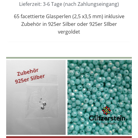
Lieferzeit: 3-6 Tage (nach Zahlungseingang)
65 facettierte Glasperlen (2,5 x3,5 mm) inklusive
Zubehör in 925er Silber oder 925er SIlber
vergoldet
Dieses
Preisspanne:
12,00 €
Produkt
bis
weist
13,00 €
mehrere
Varianten
auf.
Die
Optionen
können
auf
der