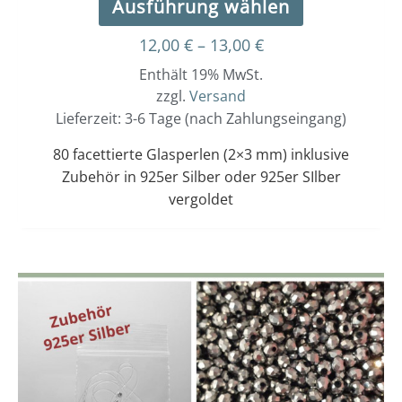
Ausführung wählen
12,00
€
–
13,00
€
Enthält 19% MwSt.
zzgl.
Versand
Lieferzeit: 3-6 Tage (nach Zahlungseingang)
80 facettierte Glasperlen (2×3 mm) inklusive
Zubehör in 925er Silber oder 925er SIlber
vergoldet
Dieses
Preisspanne:
12,00 €
Produkt
bis
weist
13,00 €
mehrere
Varianten
auf.