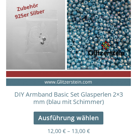
12,00 €
Produkt
bis
weist
13,00 €
mehrere
Varianten
auf.
Die
Optionen
können
auf
der
Produktseit
gewählt
werden
DIY Armband Basic Set Glasperlen 2×3
mm (blau mit Schimmer)
Ausführung wählen
12,00
€
–
13,00
€