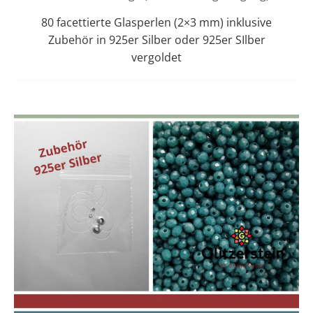
80 facettierte Glasperlen (2×3 mm) inklusive
Zubehör in 925er Silber oder 925er SIlber
vergoldet
Dieses
Preisspanne:
12,00 €
Produkt
bis
weist
13,00 €
mehrere
Varianten
auf.
Die
Optionen
können
auf
der
Produktseit