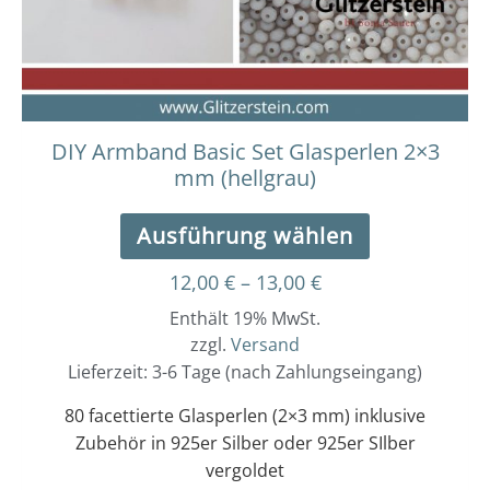
können
auf
der
Produktseit
gewählt
werden
DIY Armband Basic Set Glasperlen 2×3
mm (hellgrau)
Ausführung wählen
12,00
€
–
13,00
€
Enthält 19% MwSt.
zzgl.
Versand
Lieferzeit: 3-6 Tage (nach Zahlungseingang)
80 facettierte Glasperlen (2×3 mm) inklusive
Zubehör in 925er Silber oder 925er SIlber
vergoldet