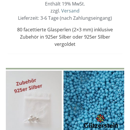
Enthält 19% MwSt.
zzgl.
Versand
Lieferzeit: 3-6 Tage (nach Zahlungseingang)
80 facettierte Glasperlen (2×3 mm) inklusive
Zubehör in 925er Silber oder 925er SIlber
vergoldet
Dieses
Preisspanne:
12,00 €
Produkt
bis
weist
13,00 €
mehrere
Varianten
auf.
Die
Optionen
können