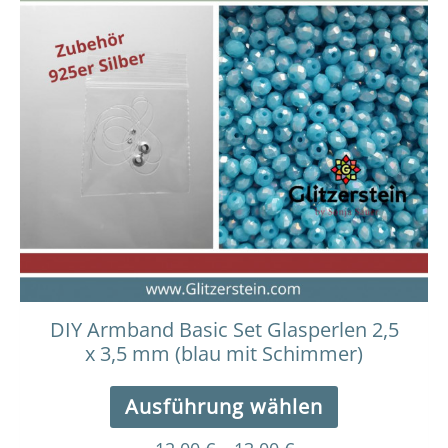
Dieses
Preisspanne:
12,00 €
Produkt
bis
weist
13,00 €
mehrere
Varianten
auf.
Die
Optionen
können
auf
der
Produktseit
gewählt
werden
DIY Armband Basic Set Glasperlen 2,5
x 3,5 mm (blau mit Schimmer)
Ausführung wählen