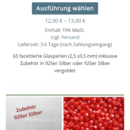
Ausführung wählen
12,00
€
–
13,00
€
Enthält 19% MwSt.
zzgl.
Versand
Lieferzeit: 3-6 Tage (nach Zahlungseingang)
65 facettierte Glasperlen (2,5 x3,5 mm) inklusive
Zubehör in 925er Silber oder 925er SIlber
vergoldet
Dieses
Preisspanne:
12,00 €
Produkt
bis
weist
13,00 €
mehrere
Varianten