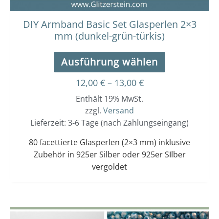
gewählt
werden
DIY Armband Basic Set Glasperlen 2×3
mm (dunkel-grün-türkis)
Ausführung wählen
12,00
€
–
13,00
€
Enthält 19% MwSt.
zzgl.
Versand
Lieferzeit: 3-6 Tage (nach Zahlungseingang)
80 facettierte Glasperlen (2×3 mm) inklusive
Zubehör in 925er Silber oder 925er SIlber
vergoldet
Dieses
Preisspanne: