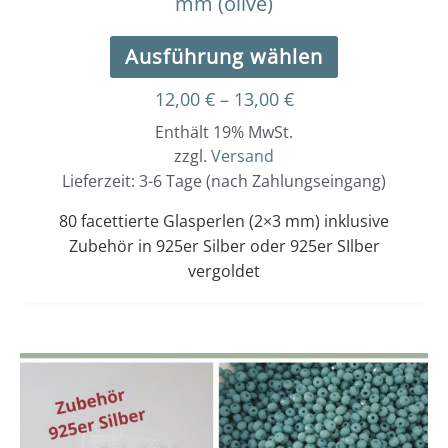
mm (olive)
Ausführung wählen
12,00
€
–
13,00
€
Enthält 19% MwSt.
zzgl.
Versand
Lieferzeit: 3-6 Tage (nach Zahlungseingang)
80 facettierte Glasperlen (2×3 mm) inklusive
Zubehör in 925er Silber oder 925er SIlber
vergoldet
Dieses
Preisspanne:
12,00 €
Produkt
bis
weist
13,00 €
mehrere