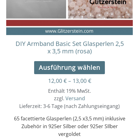
können
auf
der
Produktseit
gewählt
werden
DIY Armband Basic Set Glasperlen 2,5
x 3,5 mm (rosa)
Ausführung wählen
12,00
€
–
13,00
€
Enthält 19% MwSt.
zzgl.
Versand
Lieferzeit: 3-6 Tage (nach Zahlungseingang)
65 facettierte Glasperlen (2,5 x3,5 mm) inklusive
Zubehör in 925er Silber oder 925er SIlber
vergoldet