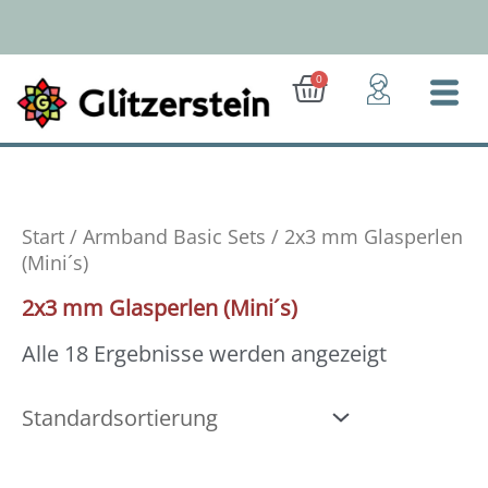
Zum
Inhalt
springen
Ab 50 Euro: Gratis-Versand (D)
Warenkorb
0
Start
/
Armband Basic Sets
/ 2x3 mm Glasperlen
(Mini´s)
2x3 mm Glasperlen (Mini´s)
Alle 18 Ergebnisse werden angezeigt