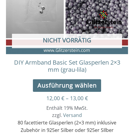
auf.
Die
Optionen
können
auf
der
NICHT VORRÄTIG
Produktseit
gewählt
werden
DIY Armband Basic Set Glasperlen 2×3
mm (grau-lila)
Ausführung wählen
12,00
€
–
13,00
€
Enthält 19% MwSt.
zzgl.
Versand
80 facettierte Glasperlen (2×3 mm) inklusive
Zubehör in 925er Silber oder 925er SIlber