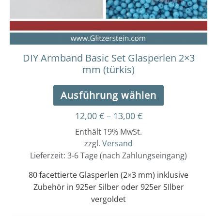
auf
der
Produktseit
gewählt
werden
DIY Armband Basic Set Glasperlen 2×3
mm (türkis)
Ausführung wählen
12,00
€
–
13,00
€
Enthält 19% MwSt.
zzgl.
Versand
Lieferzeit: 3-6 Tage (nach Zahlungseingang)
80 facettierte Glasperlen (2×3 mm) inklusive
Zubehör in 925er Silber oder 925er SIlber
vergoldet