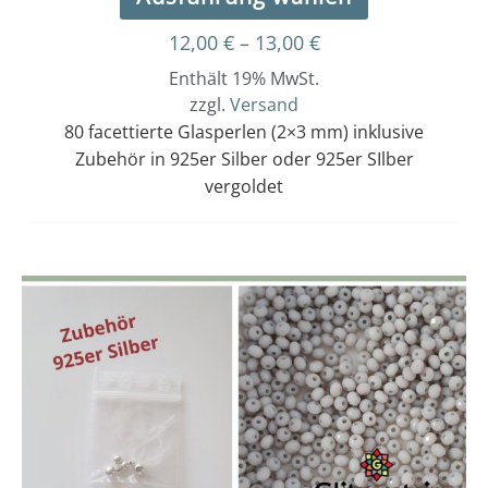
12,00
€
–
13,00
€
Enthält 19% MwSt.
zzgl.
Versand
80 facettierte Glasperlen (2×3 mm) inklusive
Zubehör in 925er Silber oder 925er SIlber
vergoldet
Dieses
Preisspanne:
12,00 €
Produkt
bis
weist
13,00 €
mehrere
Varianten
auf.
Die
Optionen