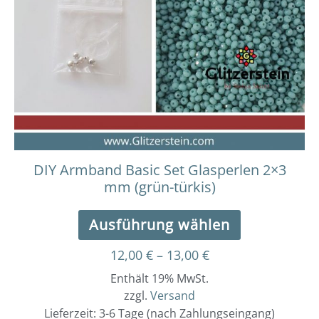
Varianten
auf.
Die
Optionen
können
auf
der
Produktseit
gewählt
werden
DIY Armband Basic Set Glasperlen 2×3
mm (grün-türkis)
Ausführung wählen
12,00
€
–
13,00
€
Enthält 19% MwSt.
zzgl.
Versand
Lieferzeit: 3-6 Tage (nach Zahlungseingang)