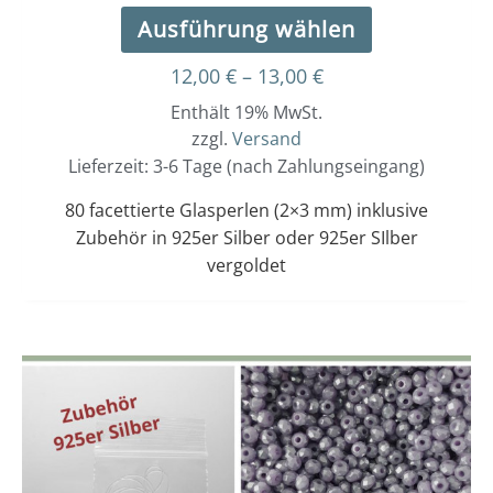
Ausführung wählen
12,00
€
–
13,00
€
Enthält 19% MwSt.
zzgl.
Versand
Lieferzeit: 3-6 Tage (nach Zahlungseingang)
80 facettierte Glasperlen (2×3 mm) inklusive
Zubehör in 925er Silber oder 925er SIlber
vergoldet
Dieses
Preisspanne:
12,00 €
Produkt
bis
weist
13,00 €
mehrere
Varianten