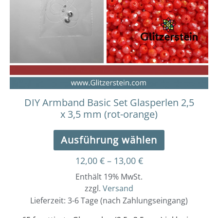
auf.
Die
Optionen
können
auf
der
Produktseit
gewählt
werden
DIY Armband Basic Set Glasperlen 2,5
x 3,5 mm (rot-orange)
Ausführung wählen
12,00
€
–
13,00
€
Enthält 19% MwSt.
zzgl.
Versand
Lieferzeit: 3-6 Tage (nach Zahlungseingang)