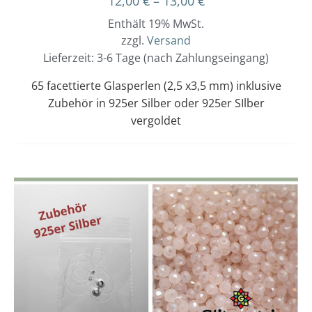
12,00
€
–
13,00
€
Enthält 19% MwSt.
zzgl.
Versand
Lieferzeit: 3-6 Tage (nach Zahlungseingang)
65 facettierte Glasperlen (2,5 x3,5 mm) inklusive
Zubehör in 925er Silber oder 925er SIlber
vergoldet
Dieses
Preisspanne:
12,00 €
Produkt
bis
weist
13,00 €
mehrere
Varianten
auf.
Die
Optionen