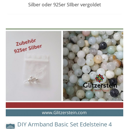
Silber oder 925er SIlber vergoldet
Dieses
Preisspanne:
14,00 €
Produkt
bis
weist
15,00 €
mehrere
Varianten
auf.
Die
Optionen
können
auf
der
Produktseit
gewählt
werden
DIY Armband Basic Set Edelsteine 4