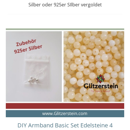
Silber oder 925er SIlber vergoldet
Dieses
Preisspanne:
14,00 €
Produkt
bis
weist
15,00 €
mehrere
Varianten
auf.
Die
Optionen
können
auf
der
Produktseit
gewählt
werden
DIY Armband Basic Set Edelsteine 4