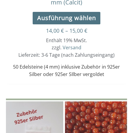
mm (Calcit)
Ausführung wählen
14,00
€
–
15,00
€
Enthält 19% MwSt.
zzgl.
Versand
Lieferzeit: 3-6 Tage (nach Zahlungseingang)
50 Edelsteine (4 mm) inklusive Zubehör in 925er
Silber oder 925er SIlber vergoldet
Dieses
Preisspanne:
14,00 €
Produkt
bis
weist
15,00 €
mehrere
Varianten