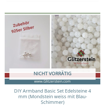
Dieses
Preisspanne:
18,00 €
Produkt
bis
weist
19,00 €
mehrere
Varianten
auf.
Die
Optionen
können
auf
der
NICHT VORRÄTIG
Produktseit
gewählt
werden
DIY Armband Basic Set Edelsteine 4
mm (Mondstein weiss mit Blau-
Schimmer)