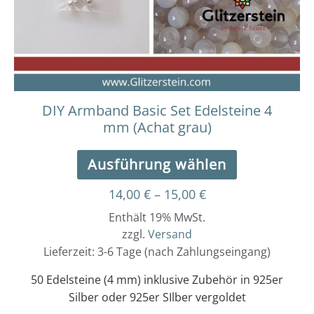
Optionen
können
auf
der
Produktseit
gewählt
werden
DIY Armband Basic Set Edelsteine 4
mm (Achat grau)
Ausführung wählen
14,00
€
–
15,00
€
Enthält 19% MwSt.
zzgl.
Versand
Lieferzeit: 3-6 Tage (nach Zahlungseingang)
50 Edelsteine (4 mm) inklusive Zubehör in 925er
Silber oder 925er SIlber vergoldet