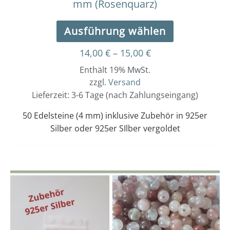
mm (Rosenquarz)
Ausführung wählen
14,00
€
–
15,00
€
Enthält 19% MwSt.
zzgl.
Versand
Lieferzeit: 3-6 Tage (nach Zahlungseingang)
50 Edelsteine (4 mm) inklusive Zubehör in 925er
Silber oder 925er SIlber vergoldet
Dieses
Preisspanne:
14,00 €
Produkt
bis
weist
15,00 €
mehrere
Varianten