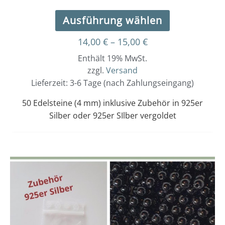
Ausführung wählen
14,00
€
–
15,00
€
Enthält 19% MwSt.
zzgl.
Versand
Lieferzeit: 3-6 Tage (nach Zahlungseingang)
50 Edelsteine (4 mm) inklusive Zubehör in 925er
Silber oder 925er SIlber vergoldet
Dieses
Preisspanne:
14,00 €
Produkt
bis
weist
15,00 €
mehrere
Varianten
auf.