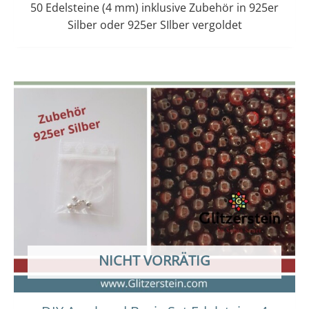
50 Edelsteine (4 mm) inklusive Zubehör in 925er
Silber oder 925er SIlber vergoldet
Dieses
Preisspanne:
14,00 €
Produkt
bis
weist
15,00 €
mehrere
Varianten
auf.
Die
Optionen
können
auf
der
NICHT VORRÄTIG
Produktseit
gewählt
werden