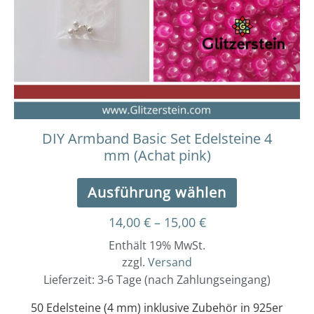
Die
Optionen
können
auf
der
Produktseit
gewählt
werden
DIY Armband Basic Set Edelsteine 4
mm (Achat pink)
Ausführung wählen
14,00
€
–
15,00
€
Enthält 19% MwSt.
zzgl.
Versand
Lieferzeit: 3-6 Tage (nach Zahlungseingang)
50 Edelsteine (4 mm) inklusive Zubehör in 925er