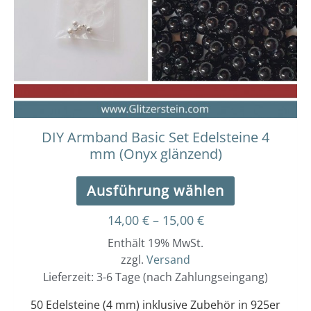
Die
Optionen
können
auf
der
Produktseit
gewählt
werden
DIY Armband Basic Set Edelsteine 4
mm (Onyx glänzend)
Ausführung wählen
14,00
€
–
15,00
€
Enthält 19% MwSt.
zzgl.
Versand
Lieferzeit: 3-6 Tage (nach Zahlungseingang)
50 Edelsteine (4 mm) inklusive Zubehör in 925er