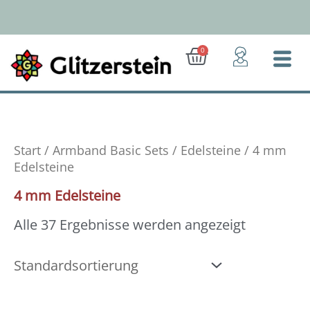
Zum
Inhalt
springen
Ab 50 Euro: Gratis-Versand (D)
Warenkorb
0
Start
/
Armband Basic Sets
/
Edelsteine
/ 4 mm
Edelsteine
4 mm Edelsteine
Alle 37 Ergebnisse werden angezeigt