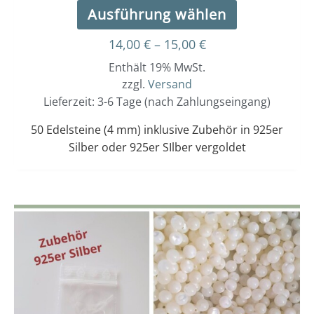
Ausführung wählen
14,00
€
–
15,00
€
Enthält 19% MwSt.
zzgl.
Versand
Lieferzeit: 3-6 Tage (nach Zahlungseingang)
50 Edelsteine (4 mm) inklusive Zubehör in 925er
Silber oder 925er SIlber vergoldet
Dieses
Preisspanne:
14,00 €
Produkt
bis
weist
15,00 €
mehrere
Varianten
auf.
Die