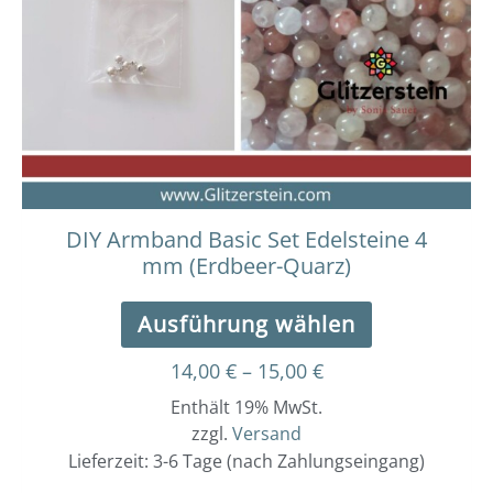
auf.
Die
Optionen
können
auf
der
Produktseit
gewählt
werden
DIY Armband Basic Set Edelsteine 4
mm (Erdbeer-Quarz)
Ausführung wählen
14,00
€
–
15,00
€
Enthält 19% MwSt.
zzgl.
Versand
Lieferzeit: 3-6 Tage (nach Zahlungseingang)