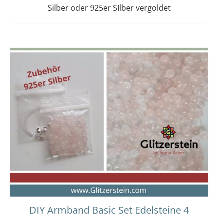
Silber oder 925er SIlber vergoldet
Dieses
Preisspanne:
14,00 €
Produkt
bis
weist
15,00 €
mehrere
Varianten
auf.
Die
Optionen
können
auf
der
Produktseit
gewählt
werden
DIY Armband Basic Set Edelsteine 4