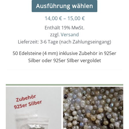
Ausführung wählen
14,00
€
–
15,00
€
Enthält 19% MwSt.
zzgl.
Versand
Lieferzeit: 3-6 Tage (nach Zahlungseingang)
50 Edelsteine (4 mm) inklusive Zubehör in 925er
Silber oder 925er SIlber vergoldet
Dieses
Preisspanne:
14,00 €
Produkt
bis
weist
15,00 €
mehrere
Varianten
auf.
Die