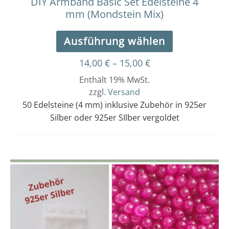
DIY Armband Basic Set Edelsteine 4
mm (Mondstein Mix)
Ausführung wählen
14,00
€
–
15,00
€
Enthält 19% MwSt.
zzgl.
Versand
50 Edelsteine (4 mm) inklusive Zubehör in 925er
Silber oder 925er SIlber vergoldet
Dieses
Preisspanne:
14,00 €
Produkt
bis
weist
15,00 €
mehrere
Varianten
auf.