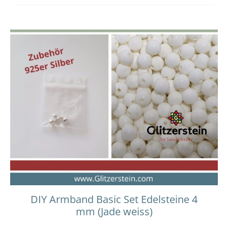
Dieses
Preisspanne:
14,00 €
Produkt
bis
weist
15,00 €
mehrere
Varianten
auf.
Die
Optionen
können
auf
der
Produktseit
gewählt
werden
DIY Armband Basic Set Edelsteine 4
mm (Jade weiss)