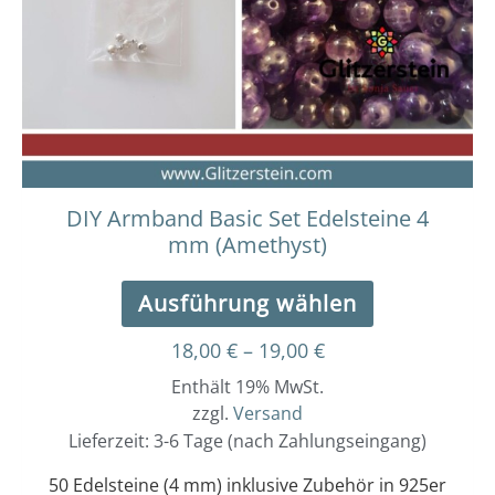
Die
Optionen
können
auf
der
Produktseit
gewählt
werden
DIY Armband Basic Set Edelsteine 4
mm (Amethyst)
Ausführung wählen
18,00
€
–
19,00
€
Enthält 19% MwSt.
zzgl.
Versand
Lieferzeit: 3-6 Tage (nach Zahlungseingang)
50 Edelsteine (4 mm) inklusive Zubehör in 925er