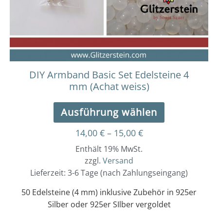
können
auf
der
Produktseit
gewählt
werden
DIY Armband Basic Set Edelsteine 4
mm (Achat weiss)
Ausführung wählen
14,00
€
–
15,00
€
Enthält 19% MwSt.
zzgl.
Versand
Lieferzeit: 3-6 Tage (nach Zahlungseingang)
50 Edelsteine (4 mm) inklusive Zubehör in 925er
Silber oder 925er SIlber vergoldet