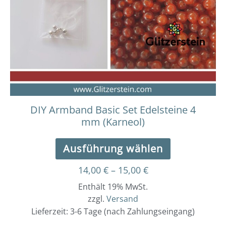
auf.
Die
Optionen
können
auf
der
Produktseit
gewählt
werden
DIY Armband Basic Set Edelsteine 4
mm (Karneol)
Ausführung wählen
14,00
€
–
15,00
€
Enthält 19% MwSt.
zzgl.
Versand
Lieferzeit: 3-6 Tage (nach Zahlungseingang)