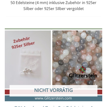
50 Edelsteine (4 mm) inklusive Zubehör in 925er
Silber oder 925er SIlber vergoldet
Dieses
Preisspanne:
14,00 €
Produkt
bis
weist
15,00 €
mehrere
Varianten
auf.
Die
Optionen
können
auf
der
NICHT VORRÄTIG
Produktseit
gewählt
werden