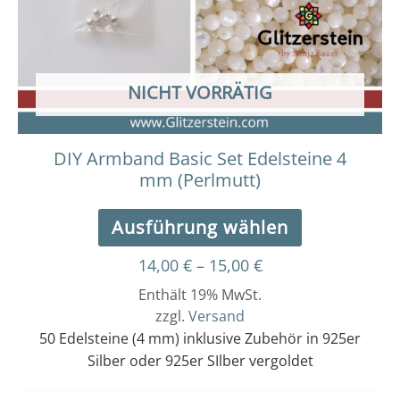
Optionen
können
auf
der
NICHT VORRÄTIG
Produktseit
gewählt
werden
DIY Armband Basic Set Edelsteine 4
mm (Perlmutt)
Ausführung wählen
14,00
€
–
15,00
€
Enthält 19% MwSt.
zzgl.
Versand
50 Edelsteine (4 mm) inklusive Zubehör in 925er
Silber oder 925er SIlber vergoldet