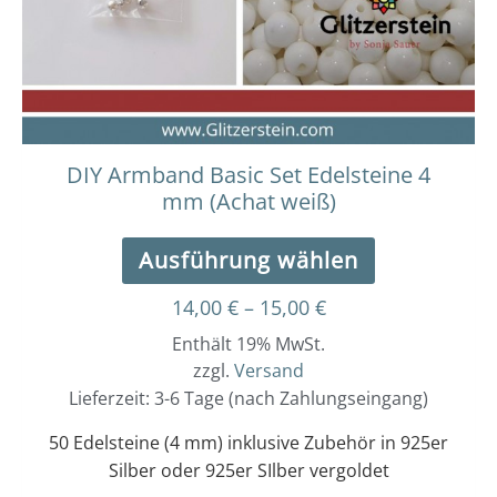
Optionen
können
auf
der
Produktseit
gewählt
werden
DIY Armband Basic Set Edelsteine 4
mm (Achat weiß)
Ausführung wählen
14,00
€
–
15,00
€
Enthält 19% MwSt.
zzgl.
Versand
Lieferzeit: 3-6 Tage (nach Zahlungseingang)
50 Edelsteine (4 mm) inklusive Zubehör in 925er
Silber oder 925er SIlber vergoldet