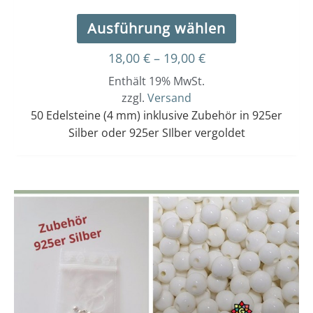
Ausführung wählen
18,00
€
–
19,00
€
Enthält 19% MwSt.
zzgl.
Versand
50 Edelsteine (4 mm) inklusive Zubehör in 925er
Silber oder 925er SIlber vergoldet
Dieses
Preisspanne:
14,00 €
Produkt
bis
weist
15,00 €
mehrere
Varianten
auf.
Die