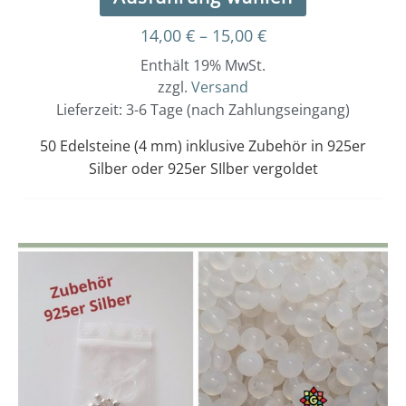
14,00
€
–
15,00
€
Enthält 19% MwSt.
zzgl.
Versand
Lieferzeit: 3-6 Tage (nach Zahlungseingang)
50 Edelsteine (4 mm) inklusive Zubehör in 925er
Silber oder 925er SIlber vergoldet
Dieses
Preisspanne:
14,00 €
Produkt
bis
weist
15,00 €
mehrere
Varianten
auf.
Die
Optionen