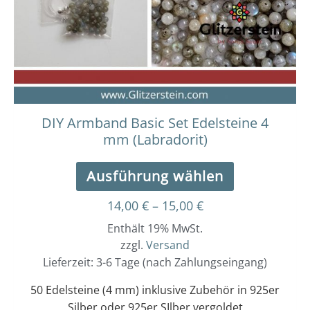
Optionen
können
auf
der
Produktseit
gewählt
werden
DIY Armband Basic Set Edelsteine 4
mm (Labradorit)
Ausführung wählen
14,00
€
–
15,00
€
Enthält 19% MwSt.
zzgl.
Versand
Lieferzeit: 3-6 Tage (nach Zahlungseingang)
50 Edelsteine (4 mm) inklusive Zubehör in 925er
Silber oder 925er SIlber vergoldet