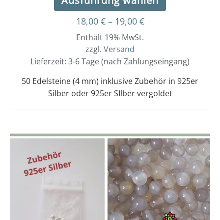
Ausführung wählen
18,00
€
–
19,00
€
Enthält 19% MwSt.
zzgl.
Versand
Lieferzeit: 3-6 Tage (nach Zahlungseingang)
50 Edelsteine (4 mm) inklusive Zubehör in 925er
Silber oder 925er SIlber vergoldet
Dieses
Preisspanne:
14,00 €
Produkt
bis
weist
15,00 €
mehrere
Varianten
auf.
Die