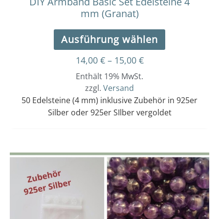
DIY Armband Basic Set Edelsteine 4
mm (Granat)
Ausführung wählen
14,00
€
–
15,00
€
Enthält 19% MwSt.
zzgl.
Versand
50 Edelsteine (4 mm) inklusive Zubehör in 925er
Silber oder 925er SIlber vergoldet
Dieses
Preisspanne:
18,00 €
Produkt
bis
weist
19,00 €
mehrere
Varianten
auf.