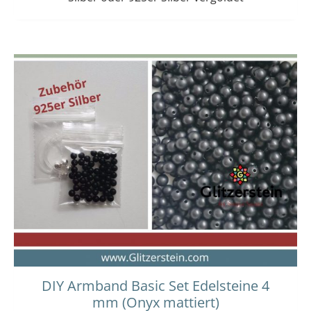
Dieses
Preisspanne:
14,00 €
Produkt
bis
weist
15,00 €
mehrere
Varianten
auf.
Die
Optionen
können
auf
der
Produktseit
gewählt
werden
DIY Armband Basic Set Edelsteine 4
mm (Onyx mattiert)