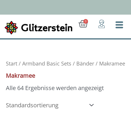
Zum
Inhalt
springen
Ab 50 Euro: Gratis-Versand (D)
Warenkorb
0
Start
/
Armband Basic Sets
/
Bänder
/ Makramee
Makramee
Alle 64 Ergebnisse werden angezeigt