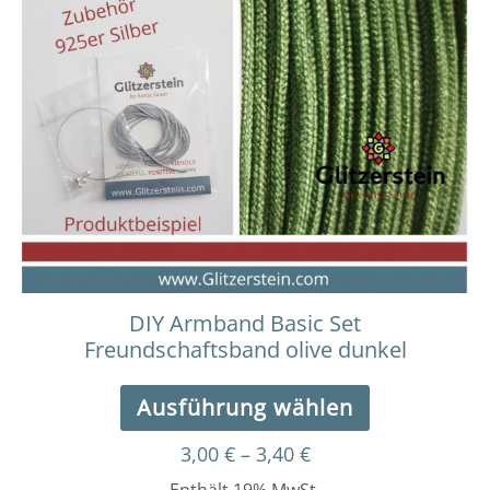
bis
weist
3,40 €
mehrere
Varianten
auf.
Die
Optionen
können
auf
der
Produktseit
gewählt
werden
DIY Armband Basic Set
Freundschaftsband olive dunkel
Ausführung wählen
3,00
€
–
3,40
€