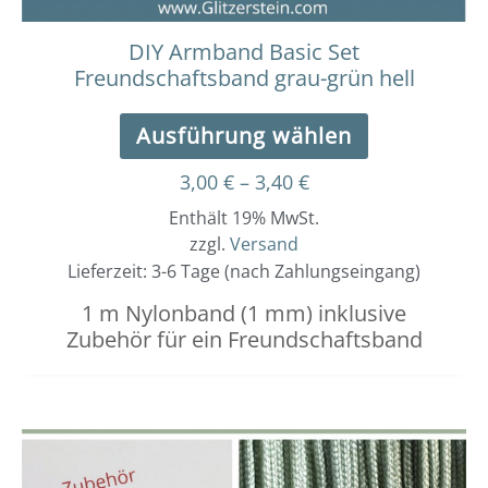
gewählt
werden
DIY Armband Basic Set
Freundschaftsband grau-grün hell
Ausführung wählen
3,00
€
–
3,40
€
Enthält 19% MwSt.
zzgl.
Versand
Lieferzeit: 3-6 Tage (nach Zahlungseingang)
1 m Nylonband (1 mm) inklusive
Zubehör für ein Freundschaftsband
Dieses
Preisspanne:
3,00 €
Produkt