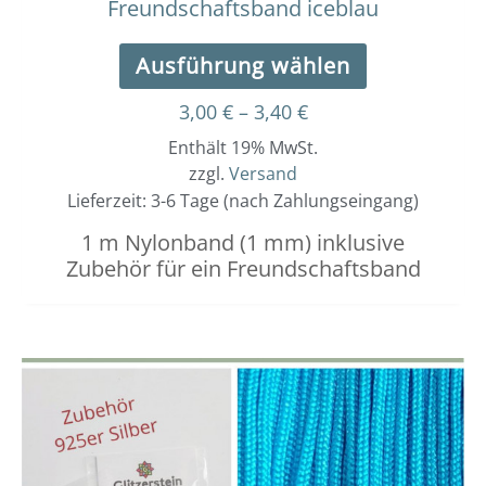
Freundschaftsband iceblau
Ausführung wählen
3,00
€
–
3,40
€
Enthält 19% MwSt.
zzgl.
Versand
Lieferzeit: 3-6 Tage (nach Zahlungseingang)
1 m Nylonband (1 mm) inklusive
Zubehör für ein Freundschaftsband
Dieses
Preisspanne:
3,00 €
Produkt
bis
weist
3,40 €
mehrere
Varianten