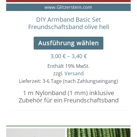
Produktseit
gewählt
werden
DIY Armband Basic Set
Freundschaftsband olive hell
Ausführung wählen
3,00
€
–
3,40
€
Enthält 19% MwSt.
zzgl.
Versand
Lieferzeit: 3-6 Tage (nach Zahlungseingang)
1 m Nylonband (1 mm) inklusive
Zubehör für ein Freundschaftsband
Dieses
Preisspanne:
3,00 €
Produkt