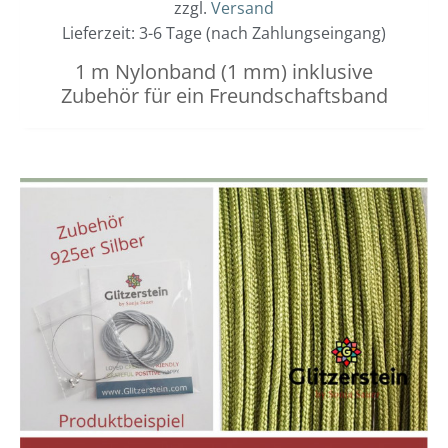
zzgl.
Versand
Lieferzeit: 3-6 Tage (nach Zahlungseingang)
1 m Nylonband (1 mm) inklusive
Zubehör für ein Freundschaftsband
Dieses
Preisspanne:
3,00 €
Produkt
bis
weist
3,40 €
mehrere
Varianten
auf.
Die
Optionen
können
auf
der