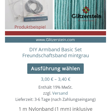
Die
Optionen
können
auf
der
Produktseit
gewählt
werden
DIY Armband Basic Set
Freundschaftsband mintgrau
Ausführung wählen
3,00
€
–
3,40
€
Enthält 19% MwSt.
zzgl.
Versand
Lieferzeit: 3-6 Tage (nach Zahlungseingang)
1 m Nylonband (1 mm) inklusive