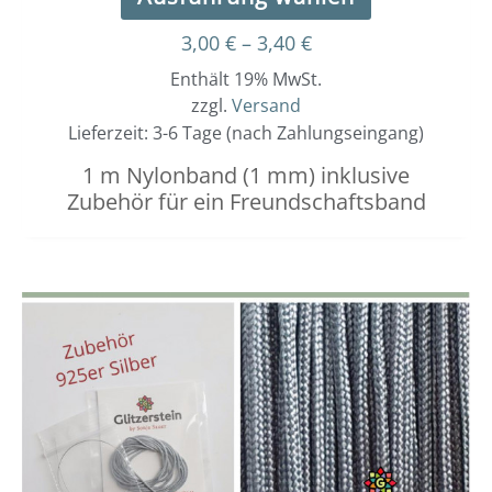
3,00
€
–
3,40
€
Enthält 19% MwSt.
zzgl.
Versand
Lieferzeit: 3-6 Tage (nach Zahlungseingang)
1 m Nylonband (1 mm) inklusive
Zubehör für ein Freundschaftsband
Dieses
Preisspanne:
3,00 €
Produkt
bis
weist
3,40 €
mehrere
Varianten
auf.
Die
Optionen