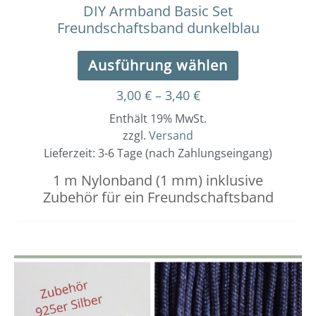
werden
DIY Armband Basic Set
Freundschaftsband dunkelblau
Ausführung wählen
3,00
€
–
3,40
€
Enthält 19% MwSt.
zzgl.
Versand
Lieferzeit: 3-6 Tage (nach Zahlungseingang)
1 m Nylonband (1 mm) inklusive
Zubehör für ein Freundschaftsband
Dieses
Preisspanne:
3,00 €
Produkt
bis
weist
3,40 €
mehrere