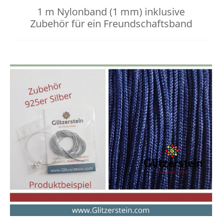
1 m Nylonband (1 mm) inklusive
Zubehör für ein Freundschaftsband
Dieses
Preisspanne:
3,00 €
Produkt
bis
weist
3,40 €
mehrere
Varianten
auf.
Die
Optionen
können
auf
der
Produktseit
gewählt