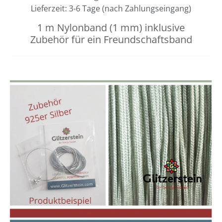
Lieferzeit: 3-6 Tage (nach Zahlungseingang)
1 m Nylonband (1 mm) inklusive
Zubehör für ein Freundschaftsband
Dieses
Preisspanne:
3,00 €
Produkt
bis
weist
3,40 €
mehrere
Varianten
auf.
Die
Optionen
können
auf
der
Produktseit