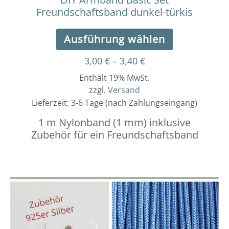
Freundschaftsband dunkel-türkis
Ausführung wählen
3,00
€
–
3,40
€
Enthält 19% MwSt.
zzgl.
Versand
Lieferzeit: 3-6 Tage (nach Zahlungseingang)
1 m Nylonband (1 mm) inklusive
Zubehör für ein Freundschaftsband
Dieses
Preisspanne:
3,00 €
Produkt
bis
weist
3,40 €
mehrere