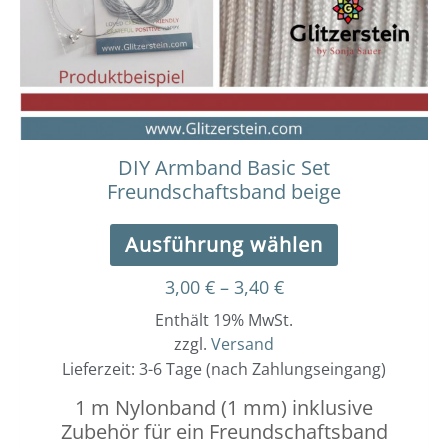
Optionen
können
auf
der
Produktseit
gewählt
werden
DIY Armband Basic Set
Freundschaftsband beige
Ausführung wählen
3,00
€
–
3,40
€
Enthält 19% MwSt.
zzgl.
Versand
Lieferzeit: 3-6 Tage (nach Zahlungseingang)
1 m Nylonband (1 mm) inklusive
Zubehör für ein Freundschaftsband