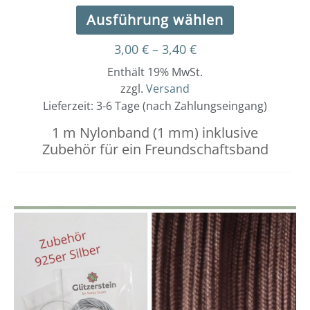
Ausführung wählen
3,00
€
–
3,40
€
Enthält 19% MwSt.
zzgl.
Versand
Lieferzeit: 3-6 Tage (nach Zahlungseingang)
1 m Nylonband (1 mm) inklusive
Zubehör für ein Freundschaftsband
Dieses
Preisspanne:
3,00 €
Produkt
bis
weist
3,40 €
mehrere
Varianten
auf.