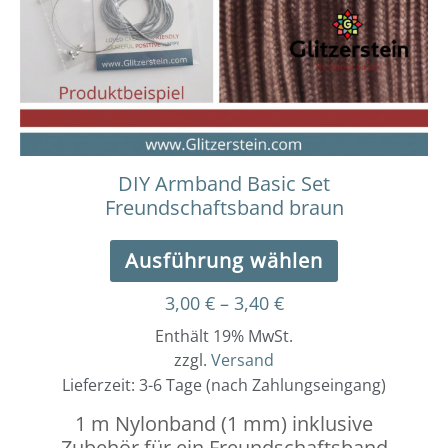
Die
Optionen
können
auf
der
Produktseit
gewählt
werden
DIY Armband Basic Set
Freundschaftsband braun
Ausführung wählen
3,00
€
–
3,40
€
Enthält 19% MwSt.
zzgl.
Versand
Lieferzeit: 3-6 Tage (nach Zahlungseingang)
1 m Nylonband (1 mm) inklusive
Zubehör für ein Freundschaftsband