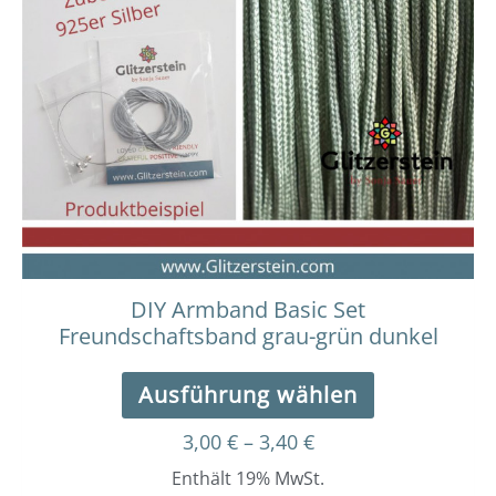
bis
weist
3,40 €
mehrere
Varianten
auf.
Die
Optionen
können
auf
der
Produktseit
gewählt
werden
DIY Armband Basic Set
Freundschaftsband grau-grün dunkel
Ausführung wählen
3,00
€
–
3,40
€
Enthält 19% MwSt.