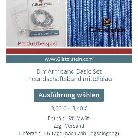
Varianten
auf.
Die
Optionen
können
auf
der
Produktseit
gewählt
werden
DIY Armband Basic Set
Freundschaftsband mittelblau
Ausführung wählen
3,00
€
–
3,40
€
Enthält 19% MwSt.
zzgl.
Versand
Lieferzeit: 3-6 Tage (nach Zahlungseingang)