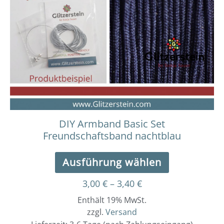
Varianten
auf.
Die
Optionen
können
auf
der
Produktseit
gewählt
werden
DIY Armband Basic Set
Freundschaftsband nachtblau
Ausführung wählen
3,00
€
–
3,40
€
Enthält 19% MwSt.
zzgl.
Versand