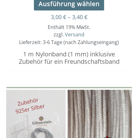
Ausführung wählen
3,00
€
–
3,40
€
Enthält 19% MwSt.
zzgl.
Versand
Lieferzeit: 3-6 Tage (nach Zahlungseingang)
1 m Nylonband (1 mm) inklusive
Zubehör für ein Freundschaftsband
Dieses
Preisspanne:
3,00 €
Produkt
bis
weist
3,40 €
mehrere
Varianten
auf.
Die