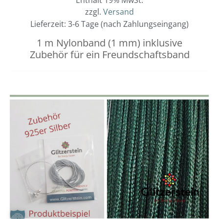
Enthält 19% MwSt.
zzgl.
Versand
Lieferzeit: 3-6 Tage (nach Zahlungseingang)
1 m Nylonband (1 mm) inklusive
Zubehör für ein Freundschaftsband
Dieses
Preisspanne:
3,00 €
Produkt
bis
weist
3,40 €
mehrere
Varianten
auf.
Die
Optionen
können
auf
der