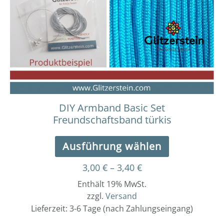
auf.
Die
Optionen
können
auf
der
Produktseit
gewählt
werden
DIY Armband Basic Set
Freundschaftsband türkis
Ausführung wählen
3,00
€
–
3,40
€
Enthält 19% MwSt.
zzgl.
Versand
Lieferzeit: 3-6 Tage (nach Zahlungseingang)