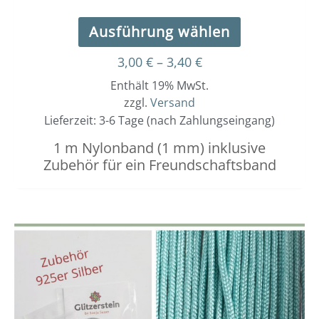
Ausführung wählen
3,00
€
–
3,40
€
Enthält 19% MwSt.
zzgl.
Versand
Lieferzeit: 3-6 Tage (nach Zahlungseingang)
1 m Nylonband (1 mm) inklusive
Zubehör für ein Freundschaftsband
Dieses
Preisspanne:
3,00 €
Produkt
bis
weist
3,40 €
mehrere
Varianten
auf.