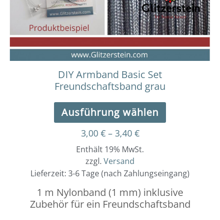
können
auf
der
Produktseit
gewählt
werden
DIY Armband Basic Set
Freundschaftsband grau
Ausführung wählen
3,00
€
–
3,40
€
Enthält 19% MwSt.
zzgl.
Versand
Lieferzeit: 3-6 Tage (nach Zahlungseingang)
1 m Nylonband (1 mm) inklusive
Zubehör für ein Freundschaftsband