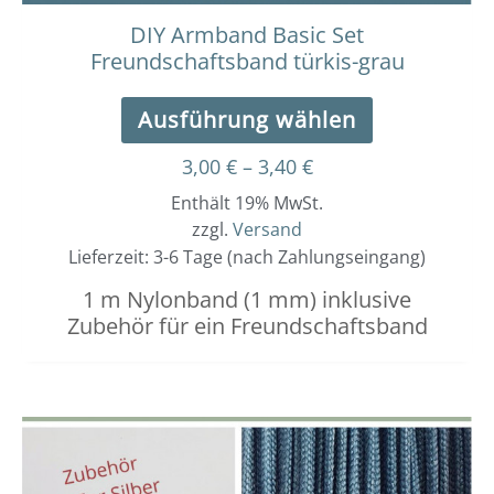
werden
DIY Armband Basic Set
Freundschaftsband türkis-grau
Ausführung wählen
3,00
€
–
3,40
€
Enthält 19% MwSt.
zzgl.
Versand
Lieferzeit: 3-6 Tage (nach Zahlungseingang)
1 m Nylonband (1 mm) inklusive
Zubehör für ein Freundschaftsband
Dieses
Preisspanne:
3,00 €
Produkt
bis
weist