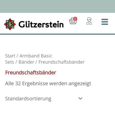
Zum
Inhalt
springen
Ab 50 Euro: Gratis-Versand (D)
Warenkorb
0
Start
/
Armband Basic
Sets
/
Bänder
/ Freundschaftsbänder
Freundschaftsbänder
Alle 32 Ergebnisse werden angezeigt