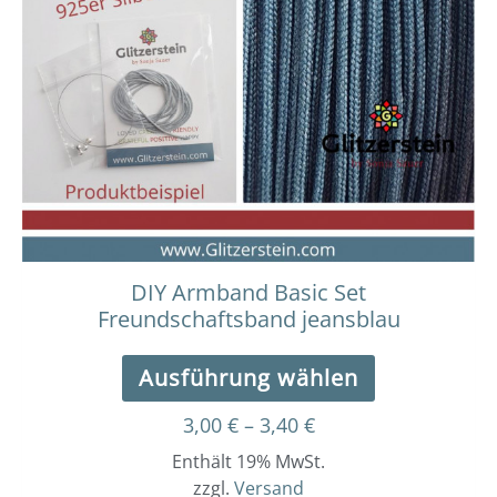
3,40 €
mehrere
Varianten
auf.
Die
Optionen
können
auf
der
Produktseit
gewählt
werden
DIY Armband Basic Set
Freundschaftsband jeansblau
Ausführung wählen
3,00
€
–
3,40
€
Enthält 19% MwSt.
zzgl.
Versand