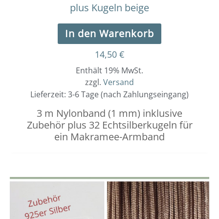
plus Kugeln beige
In den Warenkorb
14,50
€
Enthält 19% MwSt.
zzgl.
Versand
Lieferzeit: 3-6 Tage (nach Zahlungseingang)
3 m Nylonband (1 mm) inklusive
Zubehör plus 32 Echtsilberkugeln für
ein Makramee-Armband
Dieses
Preisspanne:
3,00 €
Produkt
bis
weist
3,40 €
mehrere