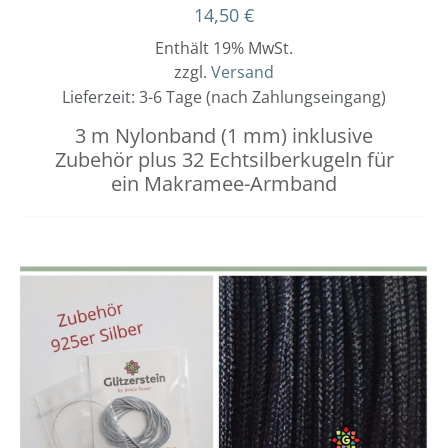
14,50
€
Enthält 19% MwSt.
zzgl.
Versand
Lieferzeit: 3-6 Tage (nach Zahlungseingang)
3 m Nylonband (1 mm) inklusive
Zubehör plus 32 Echtsilberkugeln für
ein Makramee-Armband
Dieses
Preisspanne:
3,00 €
Produkt
bis
weist
3,40 €
mehrere
Varianten
auf.
Die
Optionen