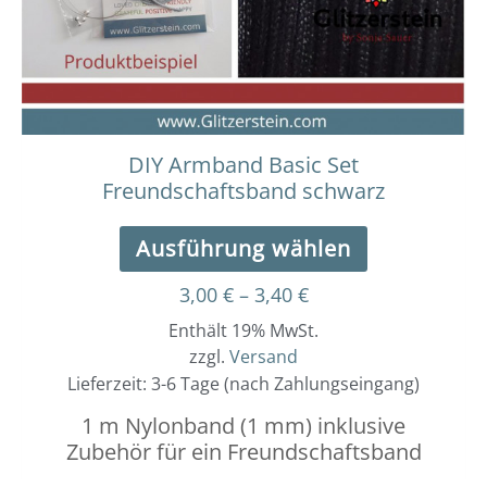
können
auf
der
Produktseit
gewählt
werden
DIY Armband Basic Set
Freundschaftsband schwarz
Ausführung wählen
3,00
€
–
3,40
€
Enthält 19% MwSt.
zzgl.
Versand
Lieferzeit: 3-6 Tage (nach Zahlungseingang)
1 m Nylonband (1 mm) inklusive
Zubehör für ein Freundschaftsband