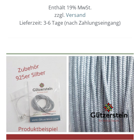
Enthält 19% MwSt.
zzgl.
Versand
Lieferzeit: 3-6 Tage (nach Zahlungseingang)
Dieses
Preisspanne:
3,00 €
Produkt
bis
weist
3,40 €
mehrere
Varianten
auf.
Die
Optionen
können
auf
der
Produktseit