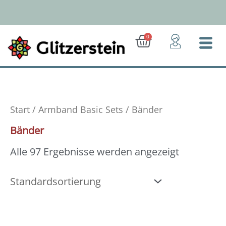
Zum
Inhalt
springen
Ab 50 Euro: Gratis-Versand (D)
Warenkorb
0
Start
/
Armband Basic Sets
/ Bänder
Bänder
Alle 97 Ergebnisse werden angezeigt