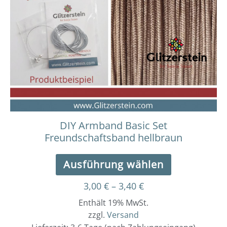
Varianten
auf.
Die
Optionen
können
auf
der
Produktseit
gewählt
werden
DIY Armband Basic Set
Freundschaftsband hellbraun
Ausführung wählen
3,00
€
–
3,40
€
Enthält 19% MwSt.
zzgl.
Versand