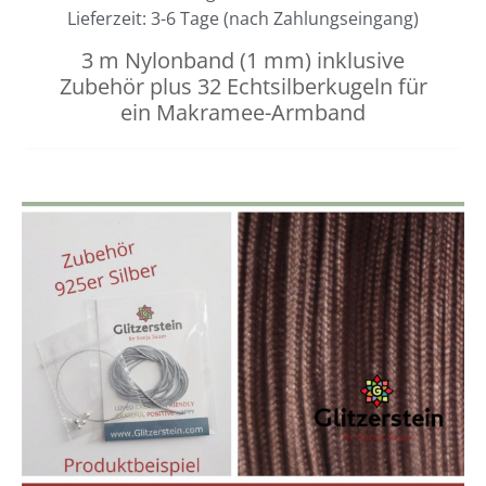
Lieferzeit: 3-6 Tage (nach Zahlungseingang)
3 m Nylonband (1 mm) inklusive
Zubehör plus 32 Echtsilberkugeln für
ein Makramee-Armband
Dieses
Preisspanne:
3,00 €
Produkt
bis
weist
3,40 €
mehrere
Varianten
auf.
Die
Optionen
können
auf
der