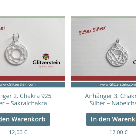
ger 2. Chakra 925
Anhänger 3. Chak
er – Sakralchakra
Silber – Nabelch
 den Warenkorb
In den Warenk
12,00
€
12,00
€