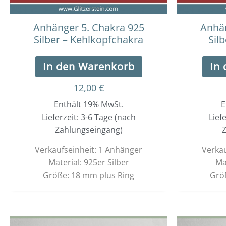
Anhänger 5. Chakra 925
Anhän
Silber – Kehlkopfchakra
Sil
In den Warenkorb
In
12,00
€
Enthält 19% MwSt.
E
Lieferzeit: 3-6 Tage (nach
Lief
Zahlungseingang)
Z
Verkaufseinheit: 1 Anhänger
Verkau
Material: 925er Silber
Ma
Größe: 18 mm plus Ring
Grö