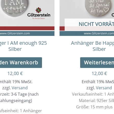
NICHT VORRÄT
er I AM enough 925
Anhänger Be Happ
Silber
Silber
 den Warenkorb
Weiterlese
12,00
€
12,00
€
nthält 19% MwSt.
Enthält 19% MwS
zzgl.
Versand
zzgl.
Versand
erzeit: 3-6 Tage (nach
Verkaufseinheit: 1 A
ahlungseingang)
Material: 925er Sil
Größe: 15 mm plus 
fseinheit: 1 Anhänger