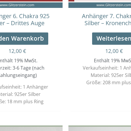
ger 6. Chakra 925
Anhänger 7. Chak
ber – Drittes Auge
Silber – Kronenc
 den Warenkorb
Weiterlese
12,00
€
12,00
€
nthält 19% MwSt.
Enthält 19% MwS
erzeit: 3-6 Tage (nach
Verkaufseinheit: 1 A
ahlungseingang)
Material: 925er Sil
Größe: 208 mm plus
fseinheit: 1 Anhänger
terial: 925er Silber
ße: 18 mm plus Ring