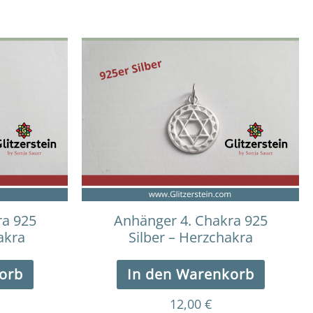
ra 925
Anhänger 4. Chakra 925
akra
Silber – Herzchakra
orb
In den Warenkorb
12,00
€