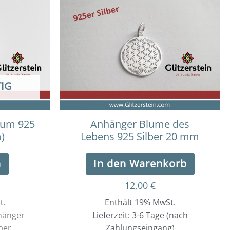
IG
aum 925
Anhänger Blume des
)
Lebens 925 Silber 20 mm
n
In den Warenkorb
12,00
€
t.
Enthält 19% MwSt.
nhänger
Lieferzeit: 3-6 Tage (nach
ber
Zahlungseingang)