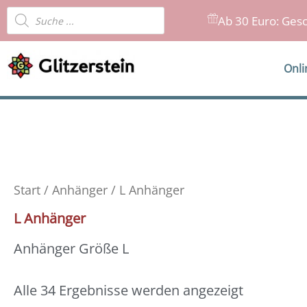
Zum
Products
Ab 30 Euro: Gesc
Inhalt
search
springen
Onl
Start
/
Anhänger
/ L Anhänger
L Anhänger
Anhänger Größe L
Alle 34 Ergebnisse werden angezeigt