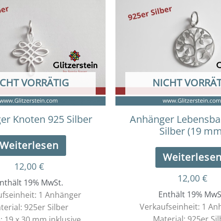
ICHT VORRÄTIG
NICHT VORRÄT
r Knoten 925 Silber
Anhänger Lebensb
Silber (19 mm
Weiterlesen
Weiterlese
12,00
€
12,00
€
nthält 19% MwSt.
Enthält 19% MwS
fseinheit: 1 Anhänger
Verkaufseinheit: 1 A
terial: 925er Silber
Material: 925er Sil
 19 x 30 mm inklusive