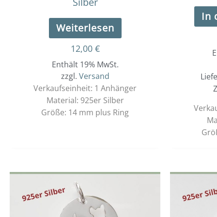
Silber
In
Weiterlesen
12,00
€
E
Enthält 19% MwSt.
zzgl.
Versand
Lief
Verkaufseinheit: 1 Anhänger
Z
Material: 925er Silber
Verkau
Größe: 14 mm plus Ring
Ma
Grö