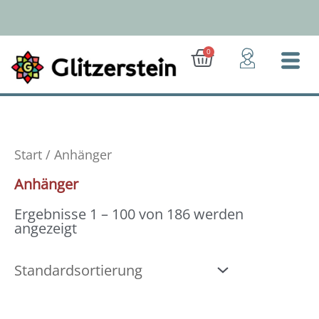
Zum
Inhalt
springen
Ab 50 Euro: Gratis-Versand (D)
Warenkorb
0
Start
/ Anhänger
Anhänger
Ergebnisse 1 – 100 von 186 werden
angezeigt