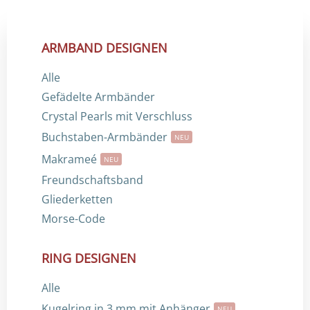
ARMBAND DESIGNEN
Alle
Gefädelte Armbänder
Crystal Pearls mit Verschluss
Buchstaben-Armbänder
NEU
Makrameé
NEU
Freundschaftsband
Gliederketten
Morse-Code
RING DESIGNEN
Alle
Kugelring in 3 mm mit Anhänger
NEU